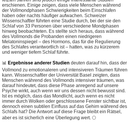
erschienen. Einige zeigen, dass viele Menschen während
der Vollmondphasen Schwierigkeiten beim Einschlafen
haben oder nachts häufiger aufwachen. Schweizer
Wissenschaftler führten eine Studie durch, bei der sie den
Schlaf von 33 Personen über verschiedene Mondphasen
hinweg beobachteten. Es stellte sich heraus, dass während
des Vollmonds die Probanden einen niedrigeren
Melatoninspiegel – des Hormons, das für die Regulierung
des Schlafes verantwortlich ist – hatten, was zu kürzerem
und weniger tiefem Schlaf führte.
📊
Ergebnisse anderer Studien
deuten darauf hin, dass der
Vollmond zu emotionaleren und intensiveren Träumen führen
kann. Wissenschaftler der Universität Basel zeigten, dass
Menschen während des Vollmonds intensiver träumen, was
darauf hindeutet, dass diese Phase anregend auf unsere
Psyche wirkt, auch wenn wir uns dessen nicht bewusst sind.
Ist es möglich, dass das Mondlicht, auch wenn es nicht
immer durch Wolken oder geschlossene Fenster sichtbar ist,
dennoch einen subtilen Einfluss auf das Gehirn während des
Schlafs hat? Die Antwort auf diese Frage bleibt ein Rätsel,
aber es ist sicherlich eine Überlegung wert. 🌕