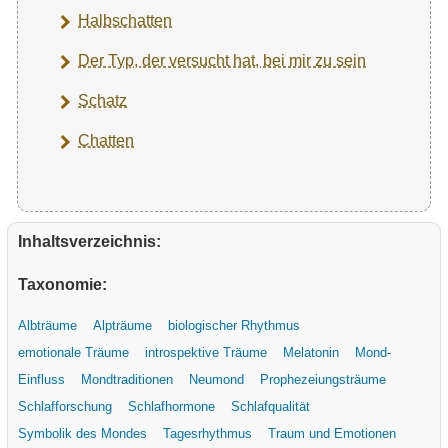
Halbschatten
Der Typ, der versucht hat, bei mir zu sein
Schatz
Chatten
Inhaltsverzeichnis:
Taxonomie:
Albträume
Alpträume
biologischer Rhythmus
emotionale Träume
introspektive Träume
Melatonin
Mond-
Einfluss
Mondtraditionen
Neumond
Prophezeiungsträume
Schlafforschung
Schlafhormone
Schlafqualität
Symbolik des Mondes
Tagesrhythmus
Traum und Emotionen