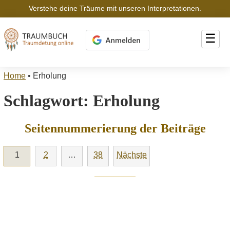
Verstehe deine Träume mit unseren Interpretationen.
☰
Home
•
Erholung
Schlagwort:
Erholung
Seitennummerierung der Beiträge
1
2
…
38
Nächste