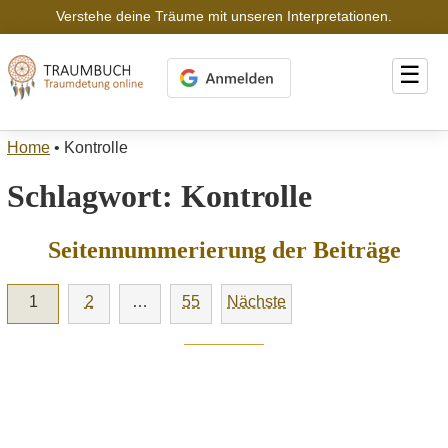
Verstehe deine Träume mit unseren Interpretationen.
☰
Home
•
Kontrolle
Schlagwort:
Kontrolle
Seitennummerierung der Beiträge
1
2
…
55
Nächste