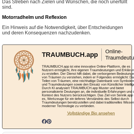
Das Streben nach Zielen und Wünschen, die noch unerfüllt
sind.
Motorradhelm und Reflexion
Ein Hinweis auf die Notwendigkeit, über Entscheidungen
und deren Konsequenzen nachzudenken.
Online-
TRAUMBUCH.app
Traumdeut
TRAUMBUCH.app ist eine innovative Online-Plattform, die es
Nutzern ermöglicht, ihre eigenen Traumdeutungen und Erkläru
zu erstellen. Der Dienst hilft dabei, die verborgenen Bedeutung
von Träumen zu verstehen, indem er Folgendes ermöglicht: Da
Teilen von Träumen, eine reichhaltige Datenbank von Symbolen
und Traumdeutungen sowie den Einsatz von Künstlicher Intellig
Durch KI analysiert TRAUMBUCH.app Muster und bietet
personalisierte Deutungen an, die individuelle Erfahrungen und 
Kontext des Nutzers berücksichtigen. Das Ziel von Sennik.app 
es, Werkzeuge für ein tieferes Verständnis des Selbst durch
Traumdeutungen bereitzustellen und dabei traditionelles Wissen
moderner Technologie zu verbinden.
Vollständige Bio ansehen