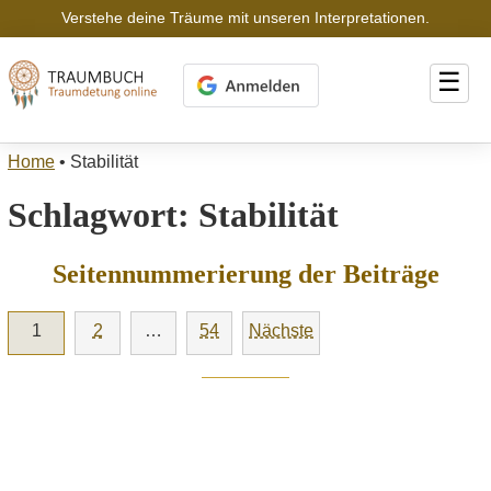
Verstehe deine Träume mit unseren Interpretationen.
☰
Home
•
Stabilität
Schlagwort:
Stabilität
Seitennummerierung der Beiträge
1
2
…
54
Nächste