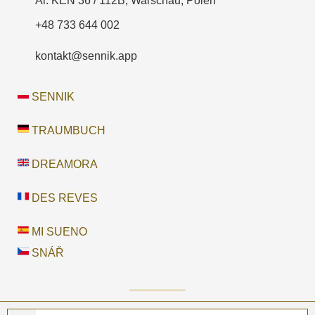
Al. KEN 36 / 112B, Warschau, Polen
+48 733 644 002
kontakt@sennik.app
SENNIK
TRAUMBUCH
DREAMORA
DES REVES
MI SUENO
SNÁŘ