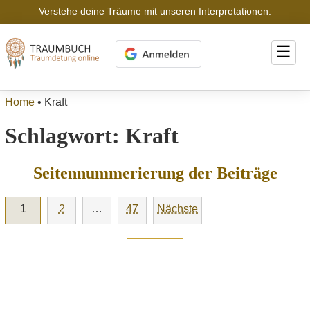
Verstehe deine Träume mit unseren Interpretationen.
☰
Home
•
Kraft
Schlagwort:
Kraft
Seitennummerierung der Beiträge
1
2
…
47
Nächste