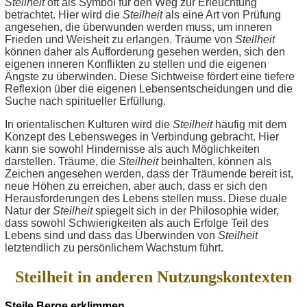
Steilheit
oft als Symbol für den Weg zur Erleuchtung
betrachtet. Hier wird die
Steilheit
als eine Art von Prüfung
angesehen, die überwunden werden muss, um inneren
Frieden und Weisheit zu erlangen. Träume von
Steilheit
können daher als Aufforderung gesehen werden, sich den
eigenen inneren Konflikten zu stellen und die eigenen
Ängste zu überwinden. Diese Sichtweise fördert eine tiefere
Reflexion über die eigenen Lebensentscheidungen und die
Suche nach spiritueller Erfüllung.
In orientalischen Kulturen wird die
Steilheit
häufig mit dem
Konzept des Lebensweges in Verbindung gebracht. Hier
kann sie sowohl Hindernisse als auch Möglichkeiten
darstellen. Träume, die
Steilheit
beinhalten, können als
Zeichen angesehen werden, dass der Träumende bereit ist,
neue Höhen zu erreichen, aber auch, dass er sich den
Herausforderungen des Lebens stellen muss. Diese duale
Natur der
Steilheit
spiegelt sich in der Philosophie wider,
dass sowohl Schwierigkeiten als auch Erfolge Teil des
Lebens sind und dass das Überwinden von
Steilheit
letztendlich zu persönlichem Wachstum führt.
Steilheit in anderen Nutzungskontexten
Steile Berge erklimmen