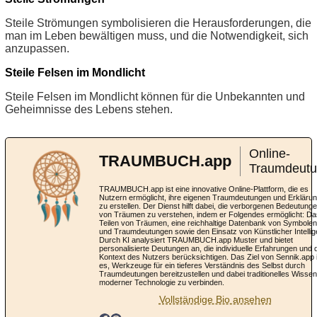
Steile Strömungen symbolisieren die Herausforderungen, die
man im Leben bewältigen muss, und die Notwendigkeit, sich
anzupassen.
Steile Felsen im Mondlicht
Steile Felsen im Mondlicht können für die Unbekannten und
Geheimnisse des Lebens stehen.
Online-
TRAUMBUCH.app
Traumdeut
TRAUMBUCH.app ist eine innovative Online-Plattform, die es
Nutzern ermöglicht, ihre eigenen Traumdeutungen und Erkläru
zu erstellen. Der Dienst hilft dabei, die verborgenen Bedeutung
von Träumen zu verstehen, indem er Folgendes ermöglicht: Da
Teilen von Träumen, eine reichhaltige Datenbank von Symbolen
und Traumdeutungen sowie den Einsatz von Künstlicher Intellig
Durch KI analysiert TRAUMBUCH.app Muster und bietet
personalisierte Deutungen an, die individuelle Erfahrungen und 
Kontext des Nutzers berücksichtigen. Das Ziel von Sennik.app 
es, Werkzeuge für ein tieferes Verständnis des Selbst durch
Traumdeutungen bereitzustellen und dabei traditionelles Wissen
moderner Technologie zu verbinden.
Vollständige Bio ansehen