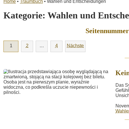
Home
•
Traumbuch
•
Wahlen und Entscheidungen
Kategorie:
Wahlen und Entsch
Seitennummeri
1
2
…
4
Nächste
Kein
Das Sy
Gefühl
Unsich
Novem
Wahle