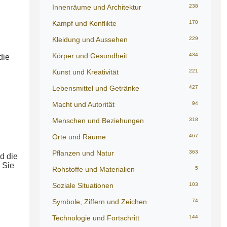
Innenräume und Architektur
238
Kampf und Konflikte
170
Kleidung und Aussehen
229
Körper und Gesundheit
434
die
Kunst und Kreativität
221
Lebensmittel und Getränke
427
Macht und Autorität
94
Menschen und Beziehungen
318
Orte und Räume
467
Pflanzen und Natur
363
d die
 Sie
Rohstoffe und Materialien
5
Soziale Situationen
103
Symbole, Ziffern und Zeichen
74
Technologie und Fortschritt
144