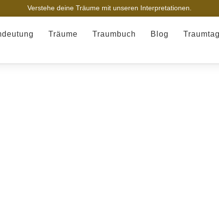
Verstehe deine Träume mit unseren Interpretationen.
mdeutung
Träume
Traumbuch
Blog
Traumta