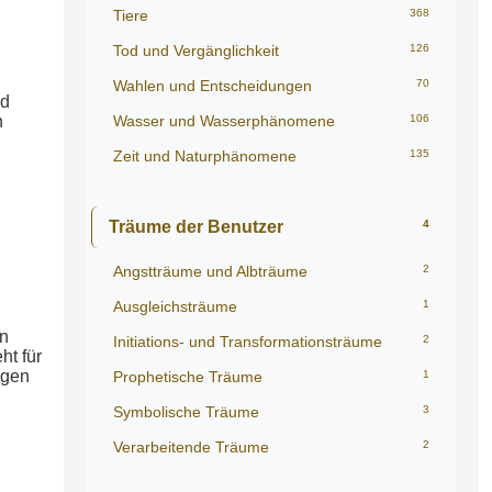
Tiere
368
Tod und Vergänglichkeit
126
Wahlen und Entscheidungen
70
nd
Wasser und Wasserphänomene
106
n
Zeit und Naturphänomene
135
Träume der Benutzer
4
Angstträume und Albträume
2
Ausgleichsträume
1
on
Initiations- und Transformationsträume
2
ht für
ngen
Prophetische Träume
1
Symbolische Träume
3
Verarbeitende Träume
2