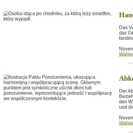
Hand
Das Ve
das Ge
bestim
Novem
Wahle
Abk
Der Ab
Bezieh
den Wu
und di
Novem
Wahle