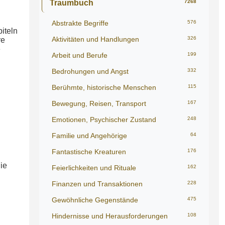
Traumbuch
7268
Abstrakte Begriffe
576
iteln
Aktivitäten und Handlungen
326
re
e
Arbeit und Berufe
199
Bedrohungen und Angst
332
Berühmte, historische Menschen
115
Bewegung, Reisen, Transport
167
Emotionen, Psychischer Zustand
248
Familie und Angehörige
64
Fantastische Kreaturen
176
ie
Feierlichkeiten und Rituale
162
Finanzen und Transaktionen
228
Gewöhnliche Gegenstände
475
Hindernisse und Herausforderungen
108