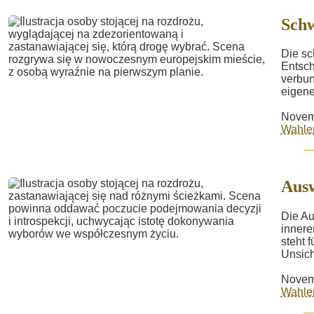
Schw
Die sc
Entsch
verbun
eigene
Novem
Wahle
Ausw
Die Au
innere
steht 
Unsich
Novem
Wahle