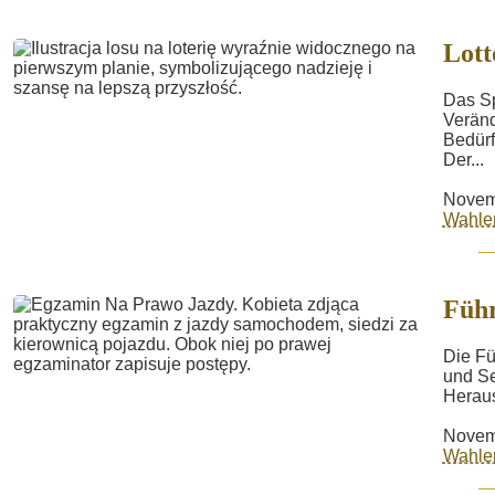
Lott
Das Sp
Veränd
Bedürf
Der...
Novem
Wahle
Führ
Die Fü
und Se
Herau
Novem
Wahle