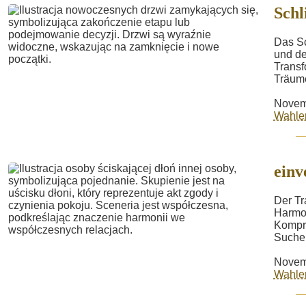
Schl
Das Sc
und de
Transf
Träume
Novem
Wahle
einv
Der Tr
Harmon
Kompro
Suche 
Novem
Wahle