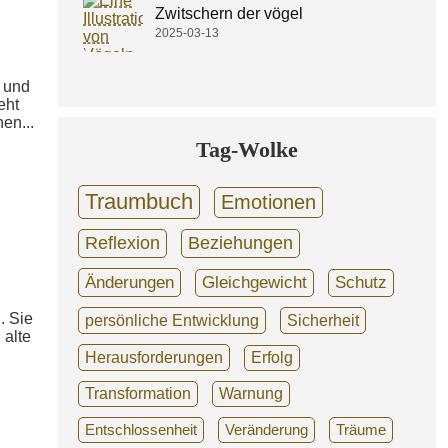
Zwitschern der vögel
2025-03-13
t und
eht
en...
Tag-Wolke
Traumbuch
Emotionen
Reflexion
Beziehungen
Änderungen
Gleichgewicht
Schutz
. Sie
persönliche Entwicklung
Sicherheit
 alte
Herausforderungen
Erfolg
Transformation
Warnung
Entschlossenheit
Veränderung
Träume