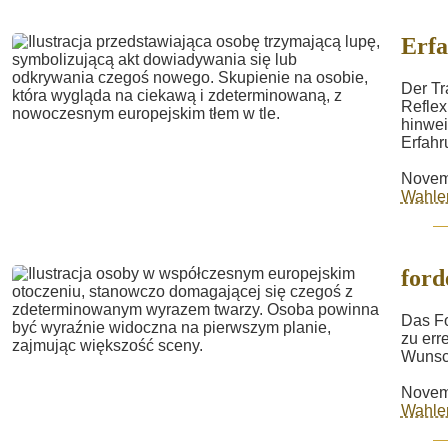
Erf
Der Tr
Reflex
hinwei
Erfahr
Novem
Wahle
ford
Das Fo
zu err
Wunsch
Novem
Wahle