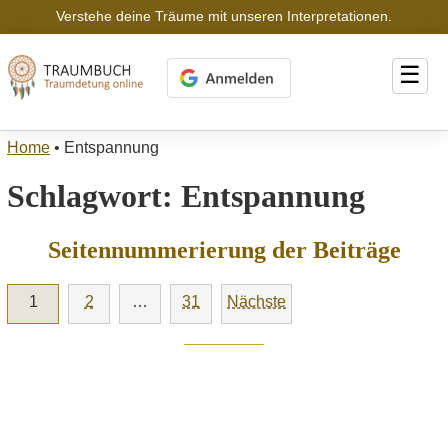
Verstehe deine Träume mit unseren Interpretationen.
☰
Home
•
Entspannung
Schlagwort:
Entspannung
Seitennummerierung der Beiträge
1
2
…
31
Nächste