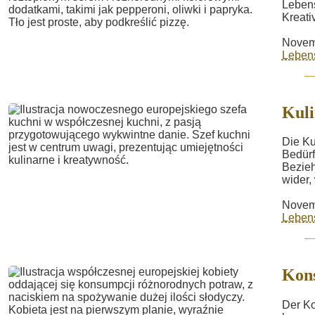
Lebens
Kreati
Novem
Lebens
Kuli
Die Ku
Bedürf
Bezieh
wider,
Novem
Lebens
Kon
Der Ko