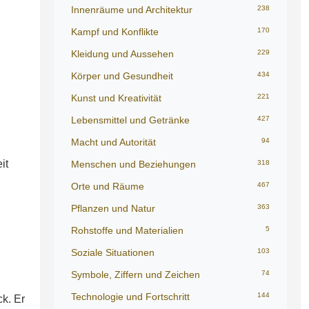
Innenräume und Architektur
238
Kampf und Konflikte
170
Kleidung und Aussehen
229
Körper und Gesundheit
434
Kunst und Kreativität
221
Lebensmittel und Getränke
427
Macht und Autorität
94
it
Menschen und Beziehungen
318
Orte und Räume
467
Pflanzen und Natur
363
Rohstoffe und Materialien
5
Soziale Situationen
103
Symbole, Ziffern und Zeichen
74
Technologie und Fortschritt
144
k. Er