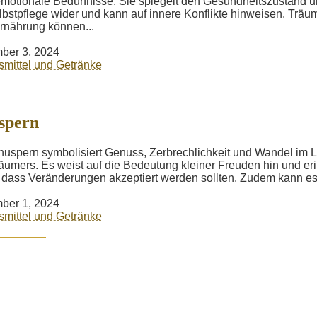
motionale Bedürfnisse. Sie spiegelt den Gesundheitszustand 
lbstpflege wider und kann auf innere Konflikte hinweisen. Träu
rnährung können...
ber 3, 2024
mittel und Getränke
spern
uspern symbolisiert Genuss, Zerbrechlichkeit und Wandel im 
äumers. Es weist auf die Bedeutung kleiner Freuden hin und eri
 dass Veränderungen akzeptiert werden sollten. Zudem kann es.
ber 1, 2024
mittel und Getränke