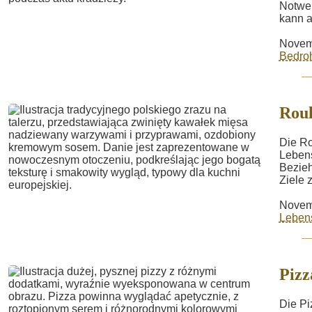
Notwen
kann a
Novem
Bedro
Rou
Die Ro
Leben
Bezieh
Ziele z
Novem
Lebens
Pizz
Die Pi