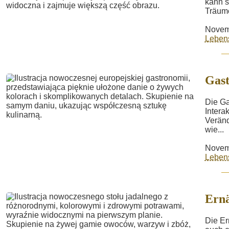
kann s
Träume
Novem
Lebens
Gas
Die Ga
Intera
Veränd
wie...
Novem
Lebens
Ern
Die Er