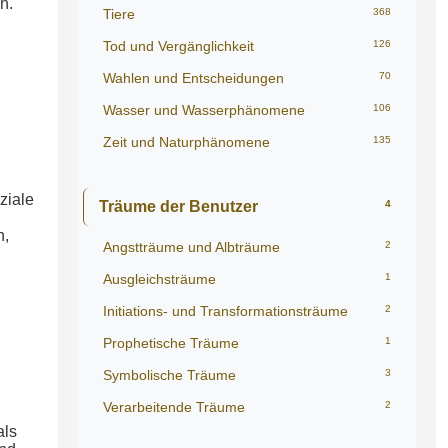
n.
Tiere
368
Tod und Vergänglichkeit
126
Wahlen und Entscheidungen
70
Wasser und Wasserphänomene
106
Zeit und Naturphänomene
135
ziale
Träume der Benutzer
4
n,
Angstträume und Albträume
2
Ausgleichsträume
1
Initiations- und Transformationsträume
2
Prophetische Träume
1
Symbolische Träume
3
Verarbeitende Träume
2
als