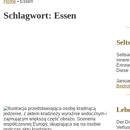
Home
•
Essen
Schlagwort:
Essen
Selt
Seltsa
innere
Erinne
Diese 
Januar
Bedro
Lebe
Der Di
Verlus