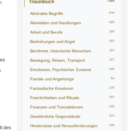
Traumbuch
7268
m
Abstrakte Begriffe
576
Aktivitäten und Handlungen
326
Arbeit und Berufe
199
Bedrohungen und Angst
332
Berühmte, historische Menschen
115
des
Bewegung, Reisen, Transport
167
Emotionen, Psychischer Zustand
248
m
Familie und Angehörige
64
Fantastische Kreaturen
176
Feierlichkeiten und Rituale
162
Finanzen und Transaktionen
228
Gewöhnliche Gegenstände
475
Hindernisse und Herausforderungen
108
lt des