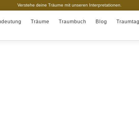
Verstehe deine Träume mit unseren Interpretationen.
mdeutung
Träume
Traumbuch
Blog
Traumta