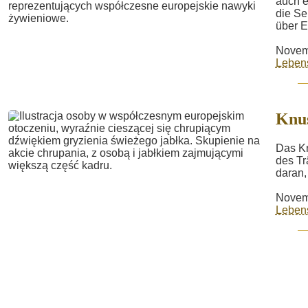
auch e
die Se
über E
Novem
Lebens
Knu
Das Kn
des Tr
daran,
Novem
Lebens