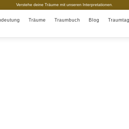
Verstehe deine Träume mit unseren Interpretationen.
mdeutung
Träume
Traumbuch
Blog
Traumta