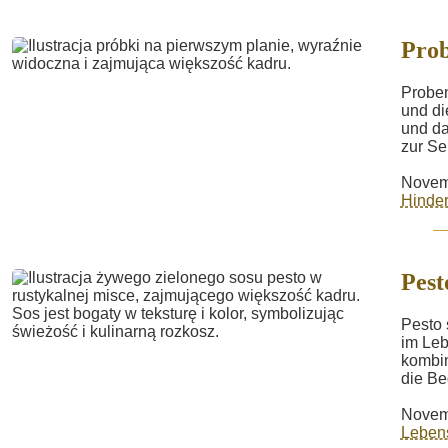
Pro
Proben
und di
und da
zur Sel
Novem
Hinder
Pest
Pesto 
im Leb
kombin
die Be
Novem
Lebens