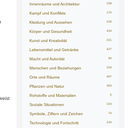
Innenräume und Architektur
238
Kampf und Konflikte
170
h
Kleidung und Aussehen
229
Körper und Gesundheit
434
Kunst und Kreativität
221
Lebensmittel und Getränke
427
Macht und Autorität
94
Menschen und Beziehungen
318
Orte und Räume
467
Pflanzen und Natur
363
Rohstoffe und Materialien
5
weist
Soziale Situationen
103
Symbole, Ziffern und Zeichen
74
Technologie und Fortschritt
144