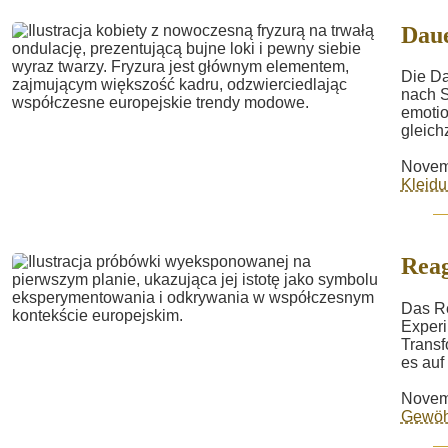
Daue
Die Da
nach S
emotio
gleich
Novem
Kleid
Reag
Das Re
Experi
Transf
es auf 
Novem
Gewöh