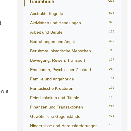
Traumbuch
7268
Abstrakte Begriffe
576
Aktivitäten und Handlungen
326
d
Arbeit und Berufe
199
Bedrohungen und Angst
332
Berühmte, historische Menschen
115
Bewegung, Reisen, Transport
167
Emotionen, Psychischer Zustand
248
Familie und Angehörige
64
h
Fantastische Kreaturen
176
 wie
Feierlichkeiten und Rituale
162
Finanzen und Transaktionen
228
Gewöhnliche Gegenstände
475
Hindernisse und Herausforderungen
108