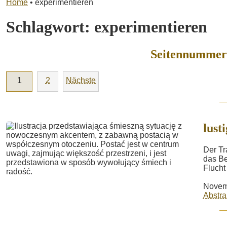
Home
•
experimentieren
Schlagwort:
experimentieren
Seitennummeri
1
2
Nächste
lusti
Der Tr
das Be
Flucht
Novem
Abstra