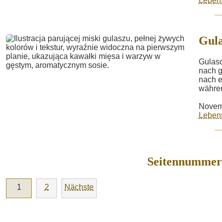
Lebens
Gul
Gulasc
nach g
nach e
währen
Novem
Lebens
Seitennummeri
1
2
Nächste