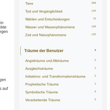
Tiere
368
Tod und Vergänglichkeit
126
Wahlen und Entscheidungen
70
in
Wasser und Wasserphänomene
106
ikte
regen
Zeit und Naturphänomene
135
Träume der Benutzer
4
Angstträume und Albträume
2
Ausgleichsträume
1
Initiations- und Transformationsträume
2
ngen
Prophetische Träume
1
s auf
Symbolische Träume
3
Verarbeitende Träume
2