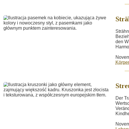
Strä
Strähn
Bezieh
den Wu
Harmon
Novem
Körper
Stre
Der Tr
Wertsc
Veränd
Kindhe
Novem