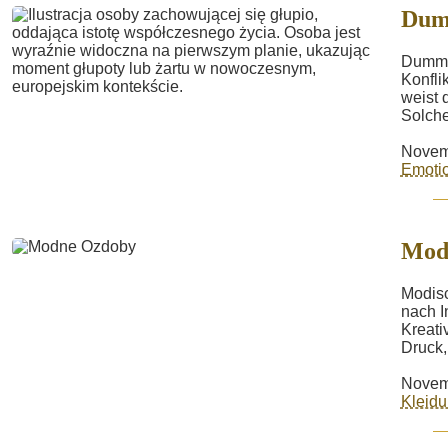
Dum
Dumm v
Konfli
weist 
Solche
Novem
Emotio
Modi
Modis
nach I
Kreati
Druck,
Novem
Kleid