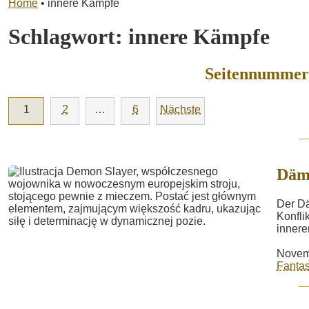
Home
•
innere Kämpfe
Schlagwort:
innere Kämpfe
Seitennummeri
1
2
…
6
Nächste
Däm
Der Dä
Konfli
innere
Novem
Fantas