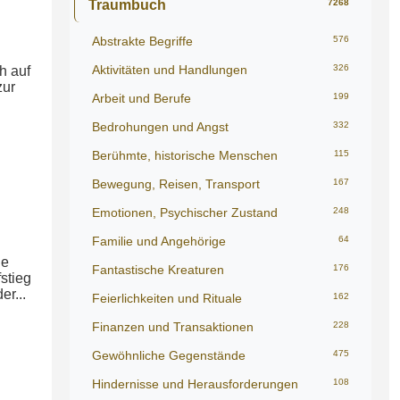
Traumbuch
7268
Abstrakte Begriffe
576
Aktivitäten und Handlungen
326
h auf
zur
Arbeit und Berufe
199
Bedrohungen und Angst
332
Berühmte, historische Menschen
115
Bewegung, Reisen, Transport
167
Emotionen, Psychischer Zustand
248
Familie und Angehörige
64
he
Fantastische Kreaturen
176
stieg
r...
Feierlichkeiten und Rituale
162
Finanzen und Transaktionen
228
Gewöhnliche Gegenstände
475
Hindernisse und Herausforderungen
108