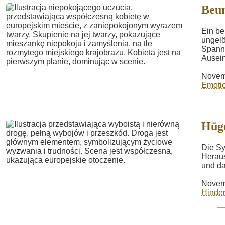
Beun
Ein be
ungelö
Spann
Ausein
Novem
Emotio
Hüg
Die Sy
Heraus
und da
Novem
Hinder