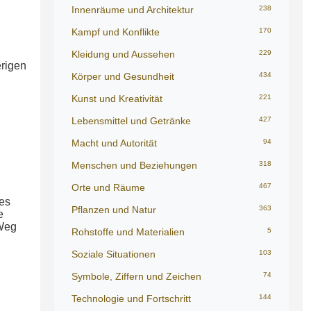
Innenräume und Architektur
238
Kampf und Konflikte
170
Kleidung und Aussehen
229
erigen
Körper und Gesundheit
434
Kunst und Kreativität
221
Lebensmittel und Getränke
427
Macht und Autorität
94
Menschen und Beziehungen
318
Orte und Räume
467
es
Pflanzen und Natur
363
e
 Weg
Rohstoffe und Materialien
5
Soziale Situationen
103
Symbole, Ziffern und Zeichen
74
Technologie und Fortschritt
144