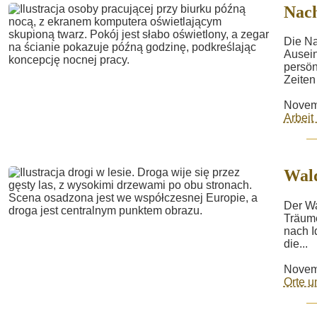
Nach
Die Na
Ausein
persön
Zeiten
Novem
Arbeit
Wal
Der Wa
Träume
nach I
die...
Novem
Orte 