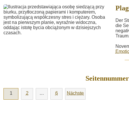
Plag
Der St
die Se
negati
Traum.
Novem
Emotio
Seitennummeri
1
2
…
6
Nächste