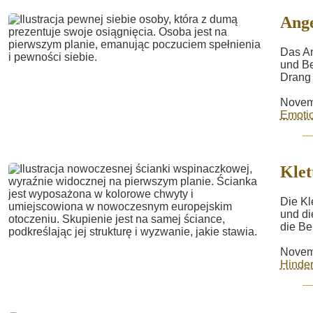
Ang
Das An
und Be
Drang 
Novem
Emotio
Kle
Die Kl
und di
die Be
Novem
Hinder