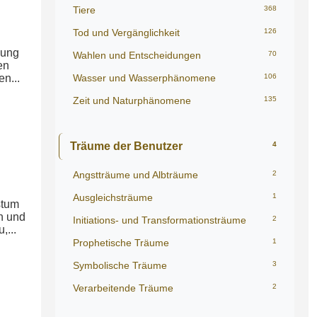
Tiere
368
Tod und Vergänglichkeit
126
nung
Wahlen und Entscheidungen
70
en
Wasser und Wasserphänomene
106
n...
Zeit und Naturphänomene
135
Träume der Benutzer
4
Angstträume und Albträume
2
Ausgleichsträume
1
stum
n und
Initiations- und Transformationsträume
2
,...
Prophetische Träume
1
Symbolische Träume
3
Verarbeitende Träume
2