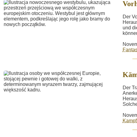
Vorh
Der Vo
Heraus
und di
können
Novem
Fantas
Käm
Der Tr
Anerke
Heraus
Solche
Novem
Kampf 