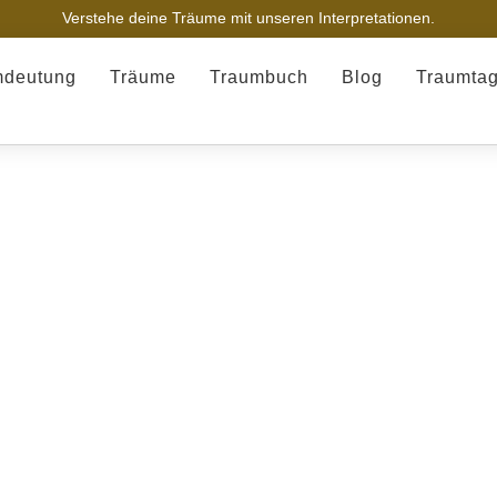
Verstehe deine Träume mit unseren Interpretationen.
mdeutung
Träume
Traumbuch
Blog
Traumta