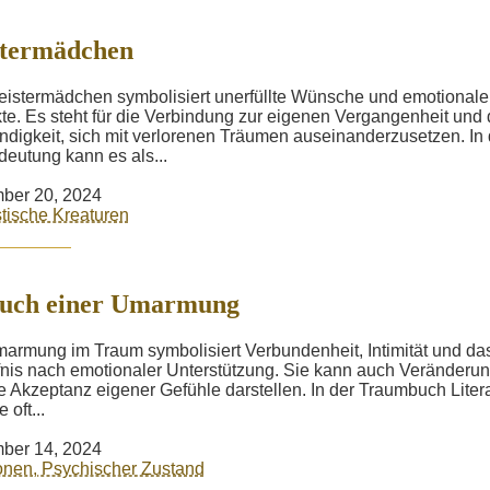
stermädchen
istermädchen symbolisiert unerfüllte Wünsche und emotionale
kte. Es steht für die Verbindung zur eigenen Vergangenheit und 
digkeit, sich mit verlorenen Träumen auseinanderzusetzen. In 
eutung kann es als...
ber 20, 2024
tische Kreaturen
such einer Umarmung
armung im Traum symbolisiert Verbundenheit, Intimität und da
nis nach emotionaler Unterstützung. Sie kann auch Veränderu
e Akzeptanz eigener Gefühle darstellen. In der Traumbuch Liter
 oft...
ber 14, 2024
nen, Psychischer Zustand