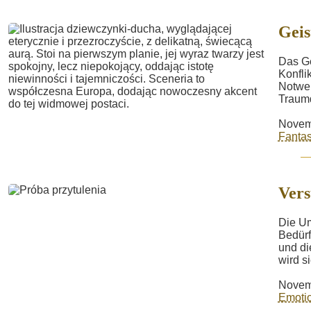
Gei
Das Ge
Konfli
Notwen
Traumd
Novem
Fantas
Ver
Die Um
Bedürf
und di
wird sie
Novem
Emotio