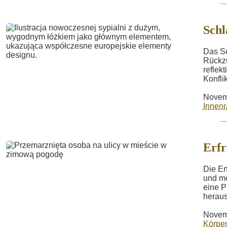
Sch
Das Sc
Rückzu
reflek
Konfli
Novem
Innenr
Erfr
Die Er
und mö
eine P
heraus
Novem
Körper