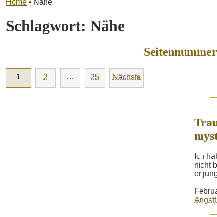
Home
•
Nähe
Schlagwort:
Nähe
Seitennummeri
1
2
…
25
Nächste
Trau
myst
Ich ha
nicht 
er jun
Februa
Angst