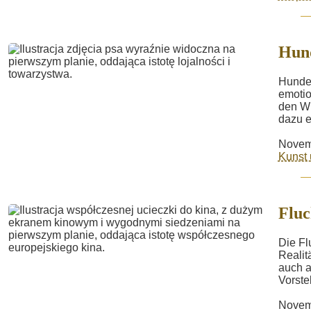
Hund
Hundef
emotio
den Wu
dazu e
Novem
Kunst 
Fluc
Die Fl
Realit
auch a
Vorstel
Novem