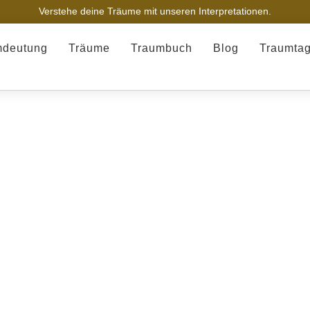
Verstehe deine Träume mit unseren Interpretationen.
mdeutung
Träume
Traumbuch
Blog
Traumta