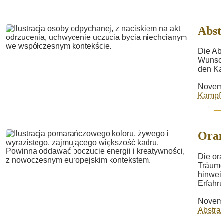
Abs
Die Ab
Wunsch
den Ka
Novem
Kampf 
Ora
Die or
Träume
hinwei
Erfahr
Novem
Abstra