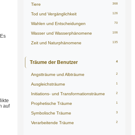
Tiere
368
Tod und Vergänglichkeit
126
Wahlen und Entscheidungen
70
Wasser und Wasserphänomene
106
 Es
Zeit und Naturphänomene
135
Träume der Benutzer
4
Angstträume und Albträume
2
Ausgleichsträume
1
Initiations- und Transformationsträume
2
likte
Prophetische Träume
1
h auf
Symbolische Träume
3
Verarbeitende Träume
2