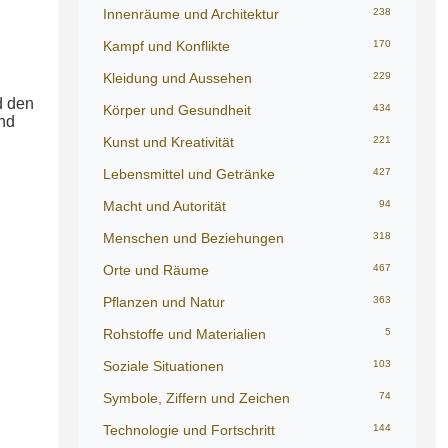
Innenräume und Architektur
238
Kampf und Konflikte
170
Kleidung und Aussehen
229
d den
Körper und Gesundheit
434
nd
Kunst und Kreativität
221
Lebensmittel und Getränke
427
Macht und Autorität
94
Menschen und Beziehungen
318
Orte und Räume
467
Pflanzen und Natur
363
Rohstoffe und Materialien
5
n
Soziale Situationen
103
Symbole, Ziffern und Zeichen
74
Technologie und Fortschritt
144