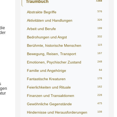
Traumbuch
7268
Abstrakte Begriffe
576
Aktivitäten und Handlungen
326
die
Arbeit und Berufe
199
der
Bedrohungen und Angst
332
Berühmte, historische Menschen
115
Bewegung, Reisen, Transport
167
Emotionen, Psychischer Zustand
248
Familie und Angehörige
64
Fantastische Kreaturen
176
s
Feierlichkeiten und Rituale
162
ngen
atur
Finanzen und Transaktionen
228
Gewöhnliche Gegenstände
475
Hindernisse und Herausforderungen
108