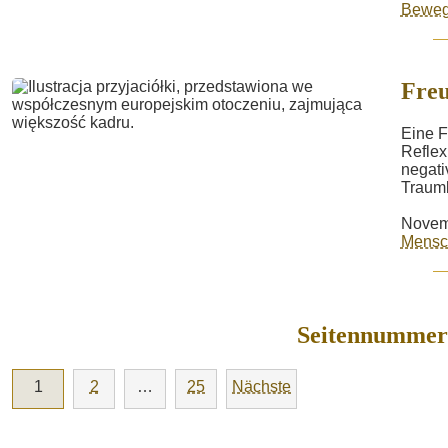
Bewegu
Fre
Eine F
Reflex
negati
Traumb
Novem
Mensc
Seitennummeri
1
2
…
25
Nächste