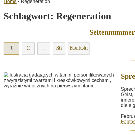
Home
•
Regeneration
Schlagwort:
Regeneration
Seitennummeri
1
2
…
36
Nächste
Spre
Sprech
Geist,
innere
die eig
Februa
Fantas