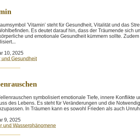
amin
aumsymbol 'Vitamin' steht für Gesundheit, Vitalität und das Str
ohlbefinden. Es deutet darauf hin, dass der Träumende sich u
körperliche und emotionale Gesundheit kümmern sollte. Zudem
siert...
r 10, 2025
 und Gesundheit
enrauschen
llenrauschen symbolisiert emotionale Tiefe, innere Konflikte 
uss des Lebens. Es steht für Veränderungen und die Notwendig
nzupassen. In Träumen kann es sowohl Frieden als auch Unruhe
r 9, 2025
r und Wasserphänomene