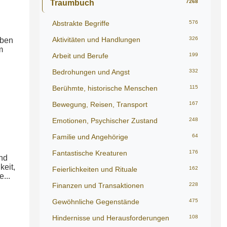
Traumbuch
7268
Abstrakte Begriffe
576
Aktivitäten und Handlungen
326
eben
m
Arbeit und Berufe
199
Bedrohungen und Angst
332
Berühmte, historische Menschen
115
Bewegung, Reisen, Transport
167
Emotionen, Psychischer Zustand
248
Familie und Angehörige
64
Fantastische Kreaturen
176
und
keit,
Feierlichkeiten und Rituale
162
...
Finanzen und Transaktionen
228
Gewöhnliche Gegenstände
475
Hindernisse und Herausforderungen
108