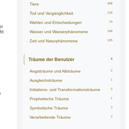
Tiere
368
Tod und Vergänglichkeit
126
Wahlen und Entscheidungen
70
er
Wasser und Wasserphänomene
106
ht
Zeit und Naturphänomene
135
Träume der Benutzer
4
Angstträume und Albträume
2
Ausgleichsträume
1
Initiations- und Transformationsträume
2
e
Prophetische Träume
1
Symbolische Träume
3
Verarbeitende Träume
2