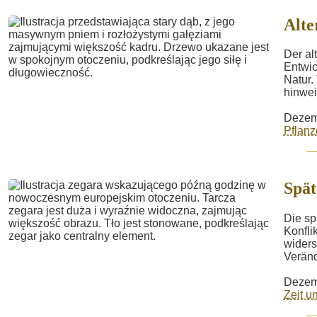
Alt
Der al
Entwic
Natur
hinwei
Dezem
Pflanz
Spät
Die sp
Konfli
widers
Veränd
Dezem
Zeit 