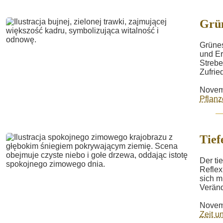
Grü
Grünes
und Er
Strebe
Zufrie
Novem
Pflanz
Tief
Der ti
Reflex
sich m
Veränd
Novem
Zeit 