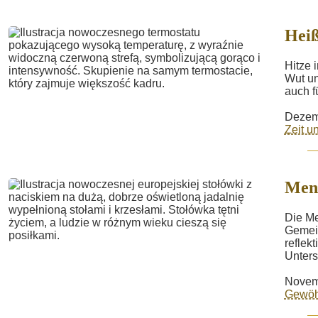
Hei
Hitze 
Wut un
auch f
Dezem
Zeit 
Men
Die Me
Gemein
reflek
Unters
Novem
Gewöh