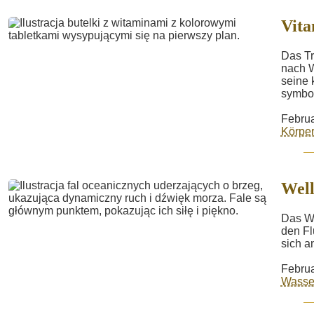
Vit
Das Tr
nach W
seine 
symboli
Februa
Körper
Well
Das We
den Fl
sich a
Februa
Wasse