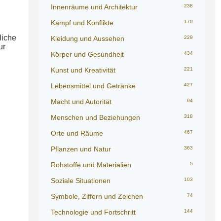
Innenräume und Architektur
238
Kampf und Konflikte
170
liche
Kleidung und Aussehen
229
ur
Körper und Gesundheit
434
Kunst und Kreativität
221
Lebensmittel und Getränke
427
Macht und Autorität
94
Menschen und Beziehungen
318
Orte und Räume
467
Pflanzen und Natur
363
Rohstoffe und Materialien
5
Soziale Situationen
103
Symbole, Ziffern und Zeichen
74
Technologie und Fortschritt
144