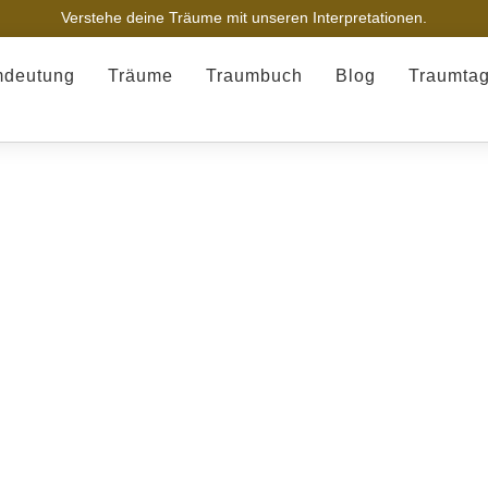
Verstehe deine Träume mit unseren Interpretationen.
mdeutung
Träume
Traumbuch
Blog
Traumta