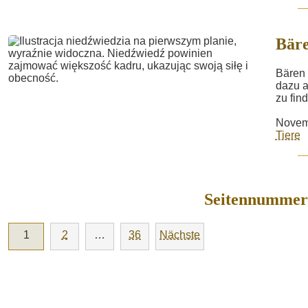
Bär
Bären 
dazu a
zu fin
Novem
Tiere
Seitennummeri
1
2
…
36
Nächste