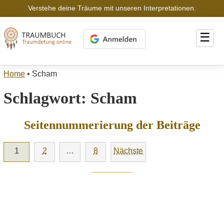
Verstehe deine Träume mit unseren Interpretationen.
☰
Home
•
Scham
Schlagwort:
Scham
Seitennummerierung der Beiträge
1
2
…
8
Nächste