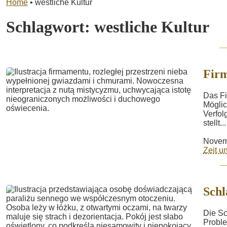
Home
•
westliche Kultur
Schlagwort:
westliche Kultur
Fir
Das Fi
Möglic
Verfol
stellt...
Novem
Zeit 
Schl
Die Sc
Proble