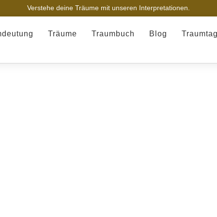
Verstehe deine Träume mit unseren Interpretationen.
mdeutung
Träume
Traumbuch
Blog
Traumta