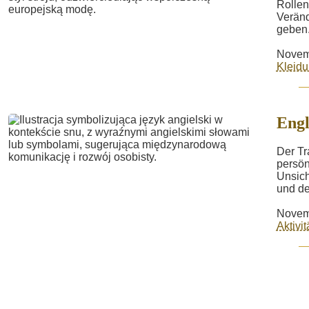
Rollen
Veränd
geben.
Novem
Kleid
Engl
Der Tr
persön
Unsich
und de
Novem
Aktivi