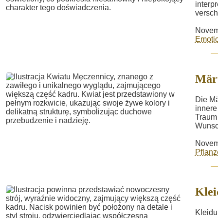
interp
versch
Novem
Emotio
Mär
Die Mä
innere
Traum 
Wunsch
Novem
Pflanz
Kle
Kleidu