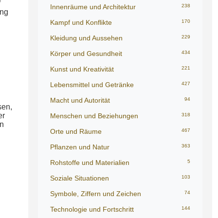
f
Innenräume und Architektur
238
ung
Kampf und Konflikte
170
Kleidung und Aussehen
229
Körper und Gesundheit
434
Kunst und Kreativität
221
Lebensmittel und Getränke
427
Macht und Autorität
94
sen,
er
Menschen und Beziehungen
318
en
Orte und Räume
467
Pflanzen und Natur
363
Rohstoffe und Materialien
5
Soziale Situationen
103
Symbole, Ziffern und Zeichen
74
Technologie und Fortschritt
144