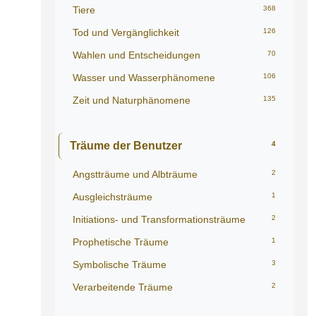
Tiere
368
Tod und Vergänglichkeit
126
Wahlen und Entscheidungen
70
Wasser und Wasserphänomene
106
Zeit und Naturphänomene
135
Träume der Benutzer
4
Angstträume und Albträume
2
Ausgleichsträume
1
Initiations- und Transformationsträume
2
Prophetische Träume
1
Symbolische Träume
3
Verarbeitende Träume
2