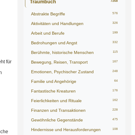
Traumbuch
7268
Abstrakte Begriffe
576
Aktivitäten und Handlungen
326
Arbeit und Berufe
199
Bedrohungen und Angst
332
Berühmte, historische Menschen
115
ht für
Bewegung, Reisen, Transport
167
Emotionen, Psychischer Zustand
248
n
Familie und Angehörige
64
Fantastische Kreaturen
176
Feierlichkeiten und Rituale
162
Finanzen und Transaktionen
228
Gewöhnliche Gegenstände
475
Hindernisse und Herausforderungen
108
iche