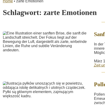
Home
•
zarte Emotionen
Schlagwort:
zarte Emotionen
Sanf
In der
innere
Möglic
März 1
Zeit 
Poll
Pollen
Erneue
zwisch