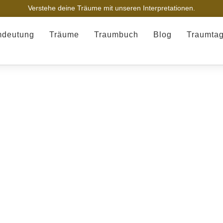
Verstehe deine Träume mit unseren Interpretationen.
mdeutung
Träume
Traumbuch
Blog
Traumta