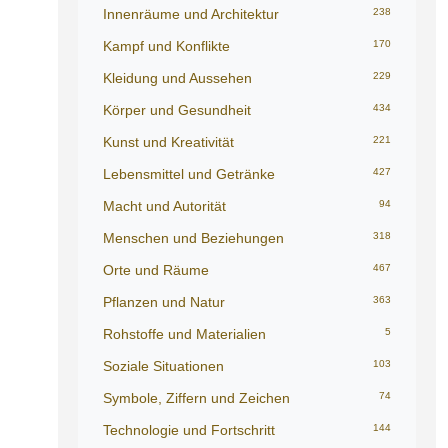
Innenräume und Architektur
238
Kampf und Konflikte
170
Kleidung und Aussehen
229
Körper und Gesundheit
434
Kunst und Kreativität
221
Lebensmittel und Getränke
427
Macht und Autorität
94
Menschen und Beziehungen
318
Orte und Räume
467
Pflanzen und Natur
363
Rohstoffe und Materialien
5
Soziale Situationen
103
Symbole, Ziffern und Zeichen
74
Technologie und Fortschritt
144