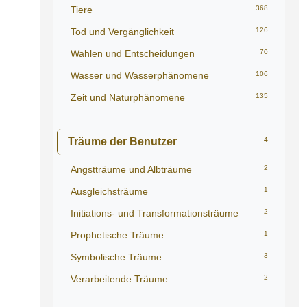
Tiere
368
Tod und Vergänglichkeit
126
Wahlen und Entscheidungen
70
Wasser und Wasserphänomene
106
Zeit und Naturphänomene
135
Träume der Benutzer
4
Angstträume und Albträume
2
Ausgleichsträume
1
Initiations- und Transformationsträume
2
Prophetische Träume
1
Symbolische Träume
3
Verarbeitende Träume
2