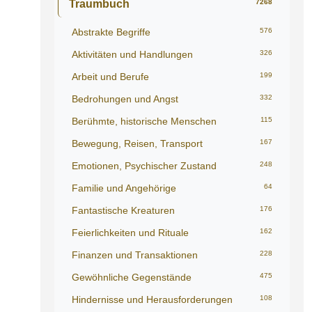
Traumbuch
7268
Abstrakte Begriffe
576
Aktivitäten und Handlungen
326
Arbeit und Berufe
199
Bedrohungen und Angst
332
Berühmte, historische Menschen
115
Bewegung, Reisen, Transport
167
Emotionen, Psychischer Zustand
248
Familie und Angehörige
64
Fantastische Kreaturen
176
Feierlichkeiten und Rituale
162
Finanzen und Transaktionen
228
Gewöhnliche Gegenstände
475
Hindernisse und Herausforderungen
108