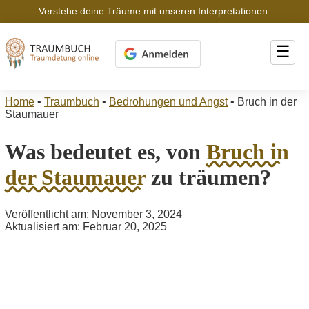
Verstehe deine Träume mit unseren Interpretationen.
☰
Home
•
Traumbuch
•
Bedrohungen und Angst
•
Bruch in der
Staumauer
Was bedeutet es, von
Bruch in
der Staumauer
zu träumen?
Veröffentlicht am: November 3, 2024
Aktualisiert am: Februar 20, 2025