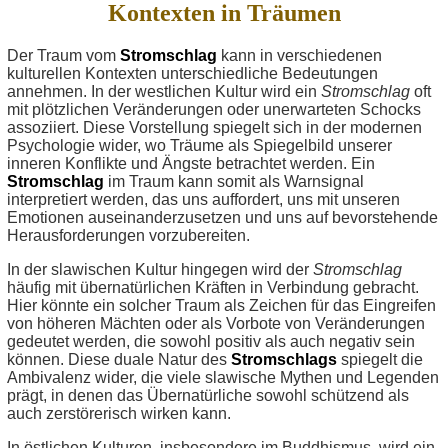
Kontexten in Träumen
Der Traum vom
Stromschlag
kann in verschiedenen
kulturellen Kontexten unterschiedliche Bedeutungen
annehmen. In der westlichen Kultur wird ein
Stromschlag
oft
mit plötzlichen Veränderungen oder unerwarteten Schocks
assoziiert. Diese Vorstellung spiegelt sich in der modernen
Psychologie wider, wo Träume als Spiegelbild unserer
inneren Konflikte und Ängste betrachtet werden. Ein
Stromschlag
im Traum kann somit als Warnsignal
interpretiert werden, das uns auffordert, uns mit unseren
Emotionen auseinanderzusetzen und uns auf bevorstehende
Herausforderungen vorzubereiten.
In der slawischen Kultur hingegen wird der
Stromschlag
häufig mit übernatürlichen Kräften in Verbindung gebracht.
Hier könnte ein solcher Traum als Zeichen für das Eingreifen
von höheren Mächten oder als Vorbote von Veränderungen
gedeutet werden, die sowohl positiv als auch negativ sein
können. Diese duale Natur des
Stromschlags
spiegelt die
Ambivalenz wider, die viele slawische Mythen und Legenden
prägt, in denen das Übernatürliche sowohl schützend als
auch zerstörerisch wirken kann.
In östlichen Kulturen, insbesondere im Buddhismus, wird ein