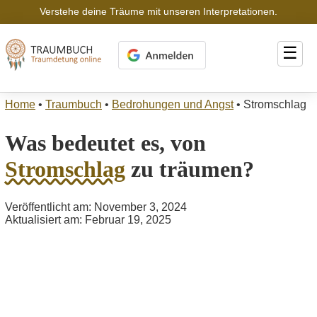
Verstehe deine Träume mit unseren Interpretationen.
☰
Home
•
Traumbuch
•
Bedrohungen und Angst
•
Stromschlag
Was bedeutet es, von
Stromschlag
zu träumen?
Veröffentlicht am: November 3, 2024
Aktualisiert am: Februar 19, 2025