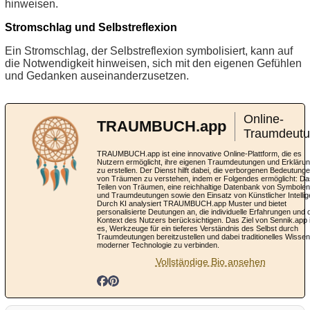
hinweisen.
Stromschlag und Selbstreflexion
Ein Stromschlag, der Selbstreflexion symbolisiert, kann auf
die Notwendigkeit hinweisen, sich mit den eigenen Gefühlen
und Gedanken auseinanderzusetzen.
Online-
TRAUMBUCH.app
Traumdeut
TRAUMBUCH.app ist eine innovative Online-Plattform, die es
Nutzern ermöglicht, ihre eigenen Traumdeutungen und Erkläru
zu erstellen. Der Dienst hilft dabei, die verborgenen Bedeutung
von Träumen zu verstehen, indem er Folgendes ermöglicht: Da
Teilen von Träumen, eine reichhaltige Datenbank von Symbolen
und Traumdeutungen sowie den Einsatz von Künstlicher Intellig
Durch KI analysiert TRAUMBUCH.app Muster und bietet
personalisierte Deutungen an, die individuelle Erfahrungen und 
Kontext des Nutzers berücksichtigen. Das Ziel von Sennik.app 
es, Werkzeuge für ein tieferes Verständnis des Selbst durch
Traumdeutungen bereitzustellen und dabei traditionelles Wissen
moderner Technologie zu verbinden.
Vollständige Bio ansehen