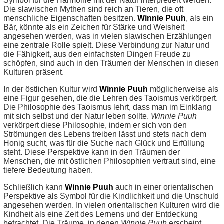
Symbol für die Harmonie mit der Natur interpretiert werden.
Die slawischen Mythen sind reich an Tieren, die oft
menschliche Eigenschaften besitzen.
Winnie Puuh
, als ein
Bär, könnte als ein Zeichen für Stärke und Weisheit
angesehen werden, was in vielen slawischen Erzählungen
eine zentrale Rolle spielt. Diese Verbindung zur Natur und
die Fähigkeit, aus den einfachsten Dingen Freude zu
schöpfen, sind auch in den Träumen der Menschen in diesen
Kulturen präsent.
In der östlichen Kultur wird
Winnie Puuh
möglicherweise als
eine Figur gesehen, die die Lehren des Taoismus verkörpert.
Die Philosophie des Taoismus lehrt, dass man im Einklang
mit sich selbst und der Natur leben sollte.
Winnie Puuh
verkörpert diese Philosophie, indem er sich von den
Strömungen des Lebens treiben lässt und stets nach dem
Honig sucht, was für die Suche nach Glück und Erfüllung
steht. Diese Perspektive kann in den Träumen der
Menschen, die mit östlichen Philosophien vertraut sind, eine
tiefere Bedeutung haben.
Schließlich kann
Winnie Puuh
auch in einer orientalischen
Perspektive als Symbol für die Kindlichkeit und die Unschuld
angesehen werden. In vielen orientalischen Kulturen wird die
Kindheit als eine Zeit des Lernens und der Entdeckung
betrachtet. Die Träume, in denen
Winnie Puuh
erscheint,