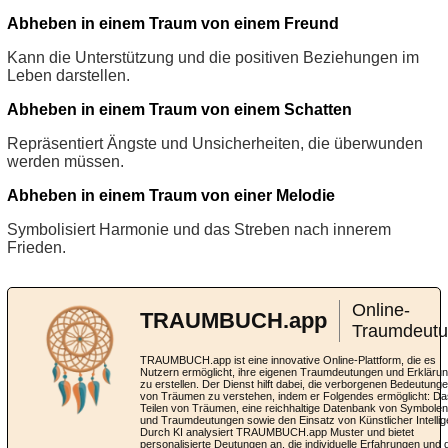
Abheben in einem Traum von einem Freund
Kann die Unterstützung und die positiven Beziehungen im
Leben darstellen.
Abheben in einem Traum von einem Schatten
Repräsentiert Ängste und Unsicherheiten, die überwunden
werden müssen.
Abheben in einem Traum von einer Melodie
Symbolisiert Harmonie und das Streben nach innerem
Frieden.
Online-
TRAUMBUCH.app
Traumdeut
TRAUMBUCH.app ist eine innovative Online-Plattform, die es
Nutzern ermöglicht, ihre eigenen Traumdeutungen und Erkläru
zu erstellen. Der Dienst hilft dabei, die verborgenen Bedeutung
von Träumen zu verstehen, indem er Folgendes ermöglicht: Da
Teilen von Träumen, eine reichhaltige Datenbank von Symbolen
und Traumdeutungen sowie den Einsatz von Künstlicher Intellig
Durch KI analysiert TRAUMBUCH.app Muster und bietet
personalisierte Deutungen an, die individuelle Erfahrungen und 