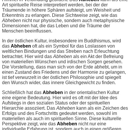
Art spirituelle Reise interpretiert werden, bei der der
Träumende in höhere Sphären aufsteigt, um Weisheit und
Erkenntnis zu erlangen. Diese Sichtweise zeigt, wie das
Abheben
nicht nur physische, sondern auch metaphysische
Dimensionen hat, die das Leben und die Träume der
Menschen beeinflussen.
In der östlichen Kultur, insbesondere im Buddhismus, wird
das
Abheben
oft als ein Symbol für das Loslassen von
weltlichen Bindungen und das Streben nach Erleuchtung
betrachtet. Hier wird das
Abheben
als ein Akt der Befreiung
von materiellen Wünschen und irdischen Sorgen gesehen.
Die Vorstellung, dass man sich von der Erde abhebt, um in
einen Zustand des Friedens und der Harmonie zu gelangen,
ist tief verwurzelt in der östlichen Philosophie und spiegelt
den Wunsch wider, das innere Gleichgewicht zu finden.
Schließlich hat das
Abheben
in der orientalischen Kultur
eine eigene Bedeutung. Hier wird es oft mit der Idee des
Aufstiegs in den sozialen Status oder der spirituellen
Hierarchie assoziiert. Das
Abheben
kann als ein Zeichen des
Erfolgs und des Fortschritts gedeutet werden, sowohl im
materiellen als auch im spirituellen Sinne. Diese kulturelle
Perspektive zeigt, wie das
Abheben
nicht nur eine
individuelle Erfahrung ist, sondern auch in einen größeren