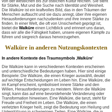
von der westlichen bis zur östlichen Kultur reichen. Sie steht
für Stärke, Mut und die Suche nach Identität und Weisheit.
Die
Walküre
ist ein kraftvolles Bild, das in den Träumen der
Menschen auftaucht und sie dazu anregt, über ihre eigenen
Herausforderungen nachzudenken und ihre innere Stärke zu
finden. In einer Welt, die oft von Unsicherheit geprägt ist,
bietet die
Walküre
einen Lichtblick und erinnert uns daran,
dass wir alle die Fähigkeit haben, unsere eigenen Kämpfe zu
führen und siegreich daraus hervorzugehen.
Walküre in anderen Nutzungskontexten
In andere Kontexte des Traumsymbols ‚Walküre‘
Die Walküre kann in verschiedenen Kontexten erscheinen
und unterschiedliche Bedeutungen haben. Hier sind einige
Beispiele: Die Walküre, die einen Krieger auswählt, deutet
auf wichtige Entscheidungen im Leben hin. Eine Walküre, die
im Kampf erscheint, symbolisiert innere Stärke und den
Willen, Herausforderungen zu meistern. Wenn die Walküre
singt, kann das auf eine bevorstehende Veränderung oder
Transformation hinweisen. Eine Walküre, die tanzt, steht für
Freude und Freiheit im Leben. Die Walküre, die einen
verletzten Krieger heilt, zeigt die Bedeutung von Heilung und
Unterstützung in schwierigen Zeiten. Eine Walküre, die in