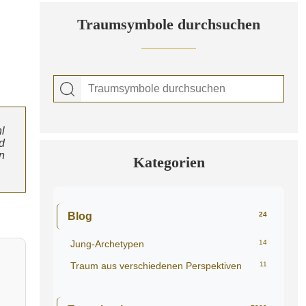
Traumsymbole durchsuchen
l
d
n
Kategorien
Blog
24
Jung-Archetypen
14
Traum aus verschiedenen Perspektiven
11