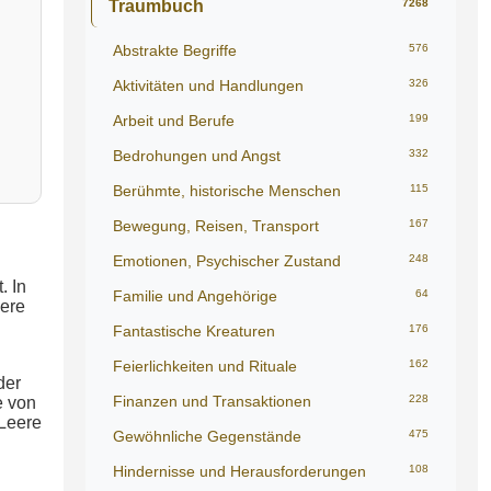
Traumbuch
7268
Abstrakte Begriffe
576
Aktivitäten und Handlungen
326
Arbeit und Berufe
199
Bedrohungen und Angst
332
Berühmte, historische Menschen
115
Bewegung, Reisen, Transport
167
Emotionen, Psychischer Zustand
248
. In
Familie und Angehörige
64
nere
Fantastische Kreaturen
176
Feierlichkeiten und Rituale
162
der
Finanzen und Transaktionen
228
e von
 Leere
Gewöhnliche Gegenstände
475
Hindernisse und Herausforderungen
108