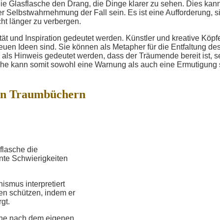
ie Glasflasche den Drang, die Dinge klarer zu sehen. Dies kan
 Selbstwahrnehmung der Fall sein. Es ist eine Aufforderung, s
ht länger zu verbergen.
tät und Inspiration gedeutet werden. Künstler und kreative Köpf
uen Ideen sind. Sie können als Metapher für die Entfaltung de
 als Hinweis gedeutet werden, dass der Träumende bereit ist, s
che kann somit sowohl eine Warnung als auch eine Ermutigung 
in Traumbüchern
flasche die
nte Schwierigkeiten
smus interpretiert
en schützen, indem er
gt.
che nach dem eigenen