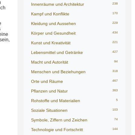
n
Innenräume und Architektur
238
ich
Kampf und Konflikte
170
e
Kleidung und Aussehen
229
s
Körper und Gesundheit
434
eine
sein,
Kunst und Kreativität
221
Lebensmittel und Getränke
427
Macht und Autorität
94
Menschen und Beziehungen
318
Orte und Räume
467
Pflanzen und Natur
363
Rohstoffe und Materialien
5
Soziale Situationen
103
Symbole, Ziffern und Zeichen
74
Technologie und Fortschritt
144