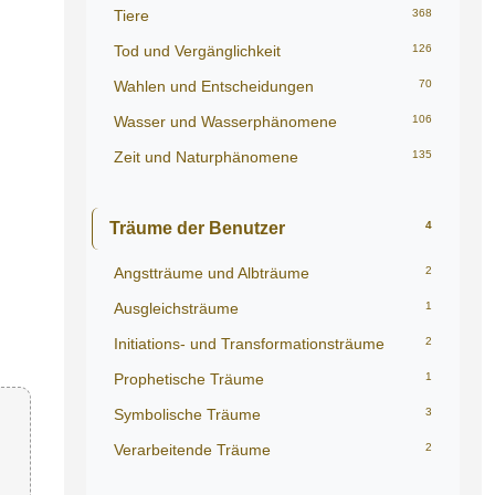
Tiere
368
Tod und Vergänglichkeit
126
Wahlen und Entscheidungen
70
Wasser und Wasserphänomene
106
Zeit und Naturphänomene
135
Träume der Benutzer
4
Angstträume und Albträume
2
Ausgleichsträume
1
Initiations- und Transformationsträume
2
Prophetische Träume
1
Symbolische Träume
3
Verarbeitende Träume
2