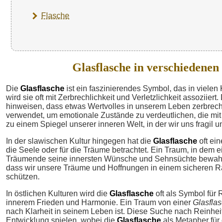
Flasche
Glasflasche in verschiedenen
Die
Glasflasche
ist ein faszinierendes Symbol, das in vielen
wird sie oft mit Zerbrechlichkeit und Verletzlichkeit assoziier
hinweisen, dass etwas Wertvolles in unserem Leben zerbreche
verwendet, um emotionale Zustände zu verdeutlichen, die mi
zu einem Spiegel unserer inneren Welt, in der wir uns fragil u
In der slawischen Kultur hingegen hat die
Glasflasche
oft ein
die Seele oder für die Träume betrachtet. Ein Traum, in dem 
Träumende seine innersten Wünsche und Sehnsüchte bewahren
dass wir unsere Träume und Hoffnungen in einem sicheren 
schützen.
In östlichen Kulturen wird die
Glasflasche
oft als Symbol für 
innerem Frieden und Harmonie. Ein Traum von einer
Glasfla
nach Klarheit in seinem Leben ist. Diese Suche nach Reinheit 
Entwicklung spielen, wobei die
Glasflasche
als Metapher für 