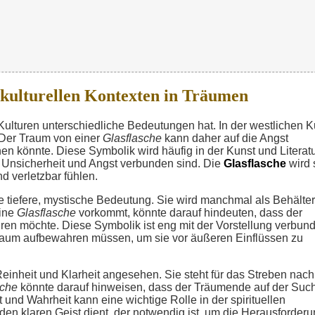
 kulturellen Kontexten in Träumen
 Kulturen unterschiedliche Bedeutungen hat. In der westlichen K
t. Der Traum von einer
Glasflasche
kann daher auf die Angst
n könnte. Diese Symbolik wird häufig in der Kunst und Literat
t Unsicherheit und Angst verbunden sind. Die
Glasflasche
wird 
nd verletzbar fühlen.
e tiefere, mystische Bedeutung. Sie wird manchmal als Behälter
eine
Glasflasche
vorkommt, könnte darauf hindeuten, dass der
 möchte. Diese Symbolik ist eng mit der Vorstellung verbun
Raum aufbewahren müssen, um sie vor äußeren Einflüssen zu
Reinheit und Klarheit angesehen. Sie steht für das Streben nach
sche
könnte darauf hinweisen, dass der Träumende auf der Suc
und Wahrheit kann eine wichtige Rolle in der spirituellen
den klaren Geist dient, der notwendig ist, um die Herausforder