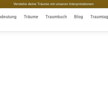
Verstehe deine Träume mit unseren Interpretationen.
mdeutung
Träume
Traumbuch
Blog
Traumta