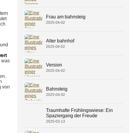
tern
Frau am bahnsteig
tet
2025-04-02
ich
Alter bahnhof
 und
2025-04-02
ert
, was
Version
2025-04-02
en.
n
g von
Bahnsteig
2025-04-02
Traumhafte Frühlingswiese: Ein
Spaziergang der Freude
2025-03-13