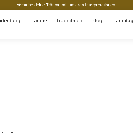
Verstehe deine Träume mit unseren Interpretationen.
mdeutung
Träume
Traumbuch
Blog
Traumta