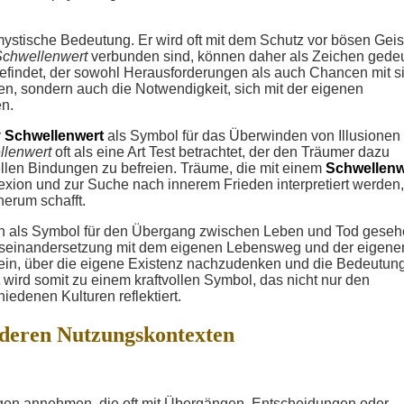
 mystische Bedeutung. Er wird oft mit dem Schutz vor bösen Geis
Schwellenwert
verbunden sind, können daher als Zeichen gedeu
findet, der sowohl Herausforderungen als auch Chancen mit s
en, sondern auch die Notwendigkeit, sich mit der eigenen
en.
r
Schwellenwert
als Symbol für das Überwinden von Illusionen
llenwert
oft als eine Art Test betrachtet, der den Träumer dazu
iellen Bindungen zu befreien. Träume, die mit einem
Schwellenw
lexion und zur Suche nach innerem Frieden interpretiert werden
herum schafft.
 als Symbol für den Übergang zwischen Leben und Tod geseh
useinandersetzung mit dem eigenen Lebensweg und der eigene
r ein, über die eigene Existenz nachzudenken und die Bedeutun
wird somit zu einem kraftvollen Symbol, das nicht nur den
iedenen Kulturen reflektiert.
nderen Nutzungskontexten
en annehmen, die oft mit Übergängen, Entscheidungen oder