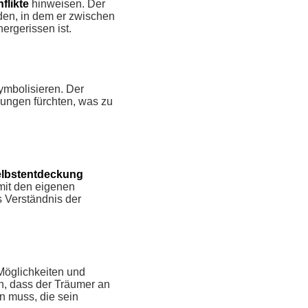
flikte
hinweisen. Der
den, in dem er zwischen
rgerissen ist.
ymbolisieren. Der
ungen fürchten, was zu
lbstentdeckung
 mit den eigenen
 Verständnis der
öglichkeiten und
n, dass der Träumer an
n muss, die sein