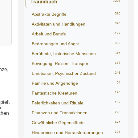
Traumbuch
7268
Abstrakte Begriffe
576
Aktivitäten und Handlungen
326
Arbeit und Berufe
199
Bedrohungen und Angst
332
Berühmte, historische Menschen
115
Bewegung, Reisen, Transport
167
nze,
Emotionen, Psychischer Zustand
248
Familie und Angehörige
64
Fantastische Kreaturen
176
pielt
Feierlichkeiten und Rituale
162
.
Finanzen und Transaktionen
228
chen
Gewöhnliche Gegenstände
475
Hindernisse und Herausforderungen
108