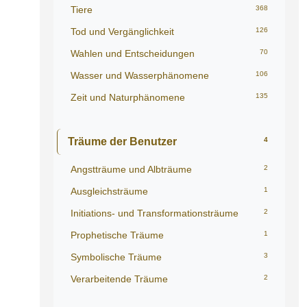
Tiere
368
Tod und Vergänglichkeit
126
Wahlen und Entscheidungen
70
Wasser und Wasserphänomene
106
Zeit und Naturphänomene
135
Träume der Benutzer
4
Angstträume und Albträume
2
Ausgleichsträume
1
Initiations- und Transformationsträume
2
Prophetische Träume
1
Symbolische Träume
3
Verarbeitende Träume
2