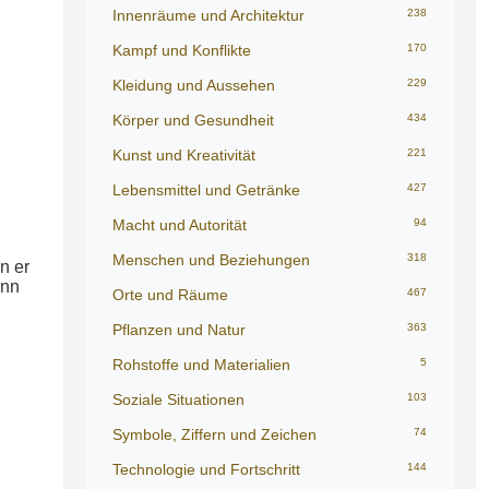
Innenräume und Architektur
238
Kampf und Konflikte
170
Kleidung und Aussehen
229
Körper und Gesundheit
434
Kunst und Kreativität
221
Lebensmittel und Getränke
427
Macht und Autorität
94
Menschen und Beziehungen
318
n er
ann
Orte und Räume
467
Pflanzen und Natur
363
Rohstoffe und Materialien
5
Soziale Situationen
103
Symbole, Ziffern und Zeichen
74
Technologie und Fortschritt
144