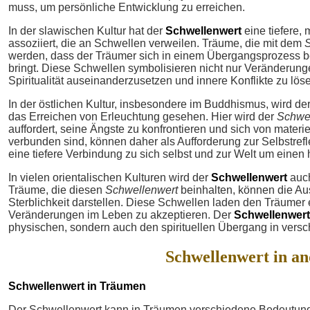
muss, um persönliche Entwicklung zu erreichen.
In der slawischen Kultur hat der
Schwellenwert
eine tiefere,
assoziiert, die an Schwellen verweilen. Träume, die mit dem
werden, dass der Träumer sich in einem Übergangsprozess be
bringt. Diese Schwellen symbolisieren nicht nur Veränderung
Spiritualität auseinanderzusetzen und innere Konflikte zu lös
In der östlichen Kultur, insbesondere im Buddhismus, wird de
das Erreichen von Erleuchtung gesehen. Hier wird der
Schwe
auffordert, seine Ängste zu konfrontieren und sich von mater
verbunden sind, können daher als Aufforderung zur Selbstref
eine tiefere Verbindung zu sich selbst und zur Welt um einen 
In vielen orientalischen Kulturen wird der
Schwellenwert
auch
Träume, die diesen
Schwellenwert
beinhalten, können die A
Sterblichkeit darstellen. Diese Schwellen laden den Träume
Veränderungen im Leben zu akzeptieren. Der
Schwellenwert
physischen, sondern auch den spirituellen Übergang in versch
Schwellenwert in a
Schwellenwert in Träumen
Der Schwellenwert kann in Träumen verschiedene Bedeutung