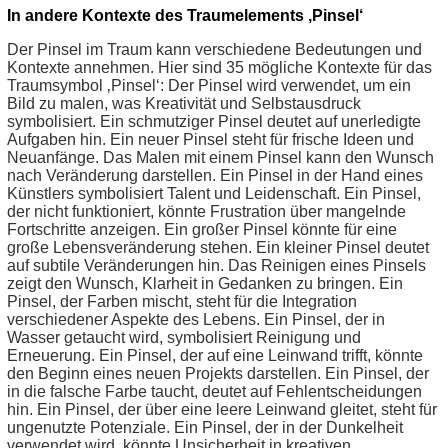
In andere Kontexte des Traumelements ‚Pinsel‘
Der Pinsel im Traum kann verschiedene Bedeutungen und
Kontexte annehmen. Hier sind 35 mögliche Kontexte für das
Traumsymbol ‚Pinsel‘: Der Pinsel wird verwendet, um ein
Bild zu malen, was Kreativität und Selbstausdruck
symbolisiert. Ein schmutziger Pinsel deutet auf unerledigte
Aufgaben hin. Ein neuer Pinsel steht für frische Ideen und
Neuanfänge. Das Malen mit einem Pinsel kann den Wunsch
nach Veränderung darstellen. Ein Pinsel in der Hand eines
Künstlers symbolisiert Talent und Leidenschaft. Ein Pinsel,
der nicht funktioniert, könnte Frustration über mangelnde
Fortschritte anzeigen. Ein großer Pinsel könnte für eine
große Lebensveränderung stehen. Ein kleiner Pinsel deutet
auf subtile Veränderungen hin. Das Reinigen eines Pinsels
zeigt den Wunsch, Klarheit in Gedanken zu bringen. Ein
Pinsel, der Farben mischt, steht für die Integration
verschiedener Aspekte des Lebens. Ein Pinsel, der in
Wasser getaucht wird, symbolisiert Reinigung und
Erneuerung. Ein Pinsel, der auf eine Leinwand trifft, könnte
den Beginn eines neuen Projekts darstellen. Ein Pinsel, der
in die falsche Farbe taucht, deutet auf Fehlentscheidungen
hin. Ein Pinsel, der über eine leere Leinwand gleitet, steht für
ungenutzte Potenziale. Ein Pinsel, der in der Dunkelheit
verwendet wird, könnte Unsicherheit in kreativen