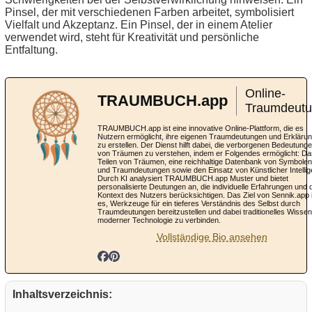
Pinsel, der mit verschiedenen Farben arbeitet, symbolisiert
Vielfalt und Akzeptanz. Ein Pinsel, der in einem Atelier
verwendet wird, steht für Kreativität und persönliche
Entfaltung.
Online-
TRAUMBUCH.app
Traumdeut
TRAUMBUCH.app ist eine innovative Online-Plattform, die es
Nutzern ermöglicht, ihre eigenen Traumdeutungen und Erkläru
zu erstellen. Der Dienst hilft dabei, die verborgenen Bedeutung
von Träumen zu verstehen, indem er Folgendes ermöglicht: Da
Teilen von Träumen, eine reichhaltige Datenbank von Symbolen
und Traumdeutungen sowie den Einsatz von Künstlicher Intellig
Durch KI analysiert TRAUMBUCH.app Muster und bietet
personalisierte Deutungen an, die individuelle Erfahrungen und 
Kontext des Nutzers berücksichtigen. Das Ziel von Sennik.app 
es, Werkzeuge für ein tieferes Verständnis des Selbst durch
Traumdeutungen bereitzustellen und dabei traditionelles Wissen
moderner Technologie zu verbinden.
Vollständige Bio ansehen
Inhaltsverzeichnis: