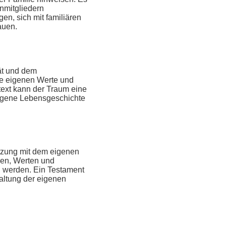
nmitgliedern
n, sich mit familiären
auen.
ät und dem
ie eigenen Werte und
text kann der Traum eine
eigene Lebensgeschichte
tzung mit dem eigenen
sen, Werten und
n werden. Ein Testament
ltung der eigenen