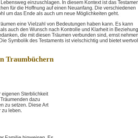
n Lebensweg einzuschlagen. In diesem Kontext ist das Testamen
chen für die Hoffnung auf einen Neuanfang. Die verschiedenen
hl um das Ende als auch um neue Möglichkeiten geht.
Träumen eine Vielzahl von Bedeutungen haben kann. Es kann
t als auch den Wunsch nach Kontrolle und Klarheit in Beziehun
edanken, die mit diesen Träumen verbunden sind, ernst nehme
ie Symbolik des Testaments ist vielschichtig und bietet wertvol
in Traumbüchern
 eigenen Sterblichkeit
n Träumenden dazu
n zu setzen. Diese Art
 zu leben.
er Familie hinweisen. Es