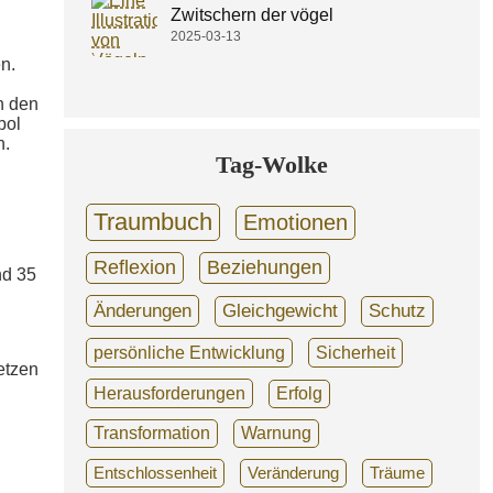
Zwitschern der vögel
2025-03-13
n.
n den
bol
n.
Tag-Wolke
Traumbuch
Emotionen
Reflexion
Beziehungen
nd 35
Änderungen
Gleichgewicht
Schutz
persönliche Entwicklung
Sicherheit
etzen
Herausforderungen
Erfolg
Transformation
Warnung
Entschlossenheit
Veränderung
Träume