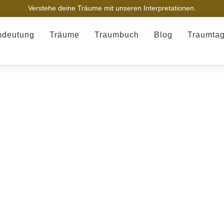
Verstehe deine Träume mit unseren Interpretationen.
mdeutung
Träume
Traumbuch
Blog
Traumta