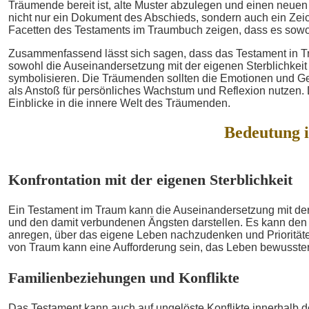
Träumende bereit ist, alte Muster abzulegen und einen neue
nicht nur ein Dokument des Abschieds, sondern auch ein Zei
Facetten des Testaments im Traumbuch zeigen, dass es sowo
Zusammenfassend lässt sich sagen, dass das Testament in 
sowohl die Auseinandersetzung mit der eigenen Sterblichkei
symbolisieren. Die Träumenden sollten die Emotionen und G
als Anstoß für persönliches Wachstum und Reflexion nutzen. D
Einblicke in die innere Welt des Träumenden.
Bedeutung 
Konfrontation mit der eigenen Sterblichkeit
Ein Testament im Traum kann die Auseinandersetzung mit der
und den damit verbundenen Ängsten darstellen. Es kann de
anregen, über das eigene Leben nachzudenken und Prioritäte
von Traum kann eine Aufforderung sein, das Leben bewusster
Familienbeziehungen und Konflikte
Das Testament kann auch auf ungelöste Konflikte innerhalb d