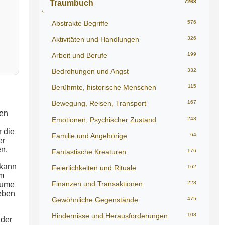
Traumbuch
7268
Abstrakte Begriffe
576
Aktivitäten und Handlungen
326
Arbeit und Berufe
199
Bedrohungen und Angst
332
Berühmte, historische Menschen
115
Bewegung, Reisen, Transport
167
ben
Emotionen, Psychischer Zustand
248
 die
Familie und Angehörige
64
er
en.
Fantastische Kreaturen
176
 kann
Feierlichkeiten und Rituale
162
em
Finanzen und Transaktionen
228
äume
eben
Gewöhnliche Gegenstände
475
Hindernisse und Herausforderungen
108
 der