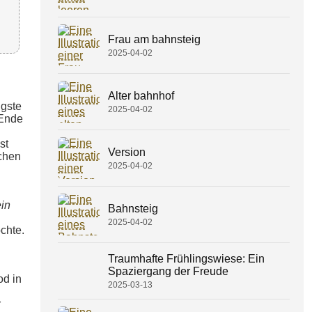
Frau am bahnsteig
2025-04-02
Alter bahnhof
ngste
2025-04-02
 Ende
st
Version
ichen
2025-04-02
in
Bahnsteig
2025-04-02
chte.
Traumhafte Frühlingswiese: Ein
Spaziergang der Freude
od in
2025-03-13
r