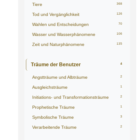
Tiere
368
Tod und Vergänglichkeit
126
Wahlen und Entscheidungen
70
Wasser und Wasserphänomene
106
Zeit und Naturphänomene
135
Träume der Benutzer
4
Angstträume und Albträume
2
Ausgleichsträume
1
Initiations- und Transformationsträume
2
Prophetische Träume
1
Symbolische Träume
3
Verarbeitende Träume
2