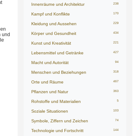
t
Innenräume und Architektur
238
Kampf und Konflikte
170
Kleidung und Aussehen
229
gen
Körper und Gesundheit
434
n und
le
Kunst und Kreativität
221
Lebensmittel und Getränke
427
Macht und Autorität
94
Menschen und Beziehungen
318
Orte und Räume
467
Pflanzen und Natur
363
Rohstoffe und Materialien
5
Soziale Situationen
103
Symbole, Ziffern und Zeichen
74
Technologie und Fortschritt
144