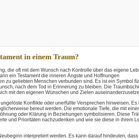
stament in einem Traum?
ng, die oft mit dem Wunsch nach Kontrolle über das eigene Le
kann ein Testament die inneren Ängste und Hoffnungen
n zu geliebten Menschen verbunden sind. Es ist ein Symbol für
unsch, nach dem Tod in Erinnerung zu bleiben. Die Traumbüch
, sich mit den eigenen Wünschen und Zielen auseinanderzusetz
 ungelöste Konflikte oder unerfüllte Versprechen hinweisen. Es
licherweise bereut werden. Die emotionale Tiefe, die mit ein
söhnung oder Klärung in Beziehungen symbolisieren. Diese Tr
te und Prioritäten nachzudenken und wie sie diese in ihrem L
eubeginn interpretiert werden. Es kann darauf hindeuten, dass