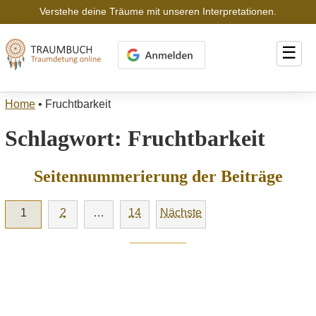
Verstehe deine Träume mit unseren Interpretationen.
☰
Home
•
Fruchtbarkeit
Schlagwort:
Fruchtbarkeit
Seitennummerierung der Beiträge
1
2
…
14
Nächste