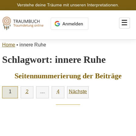
Verstehe deine Träume mit unseren Interpretationen.
☰
Home
•
innere Ruhe
Schlagwort:
innere Ruhe
Seitennummerierung der Beiträge
1
2
…
4
Nächste