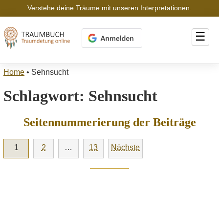
Verstehe deine Träume mit unseren Interpretationen.
☰
Home
•
Sehnsucht
Schlagwort:
Sehnsucht
Seitennummerierung der Beiträge
1
2
…
13
Nächste