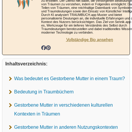
zu erstellen. Der Dienst hilft dabei, die verborgenen Bedeutung
von Träumen zu verstehen, indem er Folgendes ermöglicht: Da
Teilen von Träumen, eine reichhaltige Datenbank von Symbolen
und Traumdeutungen sowie den Einsatz von Künstlicher Intellig
Durch KI analysiert TRAUMBUCH.app Muster und bietet
personalisierte Deutungen an, die individuelle Erfahrungen und 
Kontext des Nutzers berücksichtigen. Das Ziel von Sennik.app 
es, Werkzeuge für ein tieferes Verständnis des Selbst durch
Traumdeutungen bereitzustellen und dabei traditionelles Wissen
moderner Technologie zu verbinden.
Vollständige Bio ansehen
Inhaltsverzeichnis:
Was bedeutet es Gestorbene Mutter in einem Traum?
Bedeutung in Traumbüchern
Gestorbene Mutter in verschiedenen kulturellen
Kontexten in Träumen
Gestorbene Mutter in anderen Nutzungskontexten