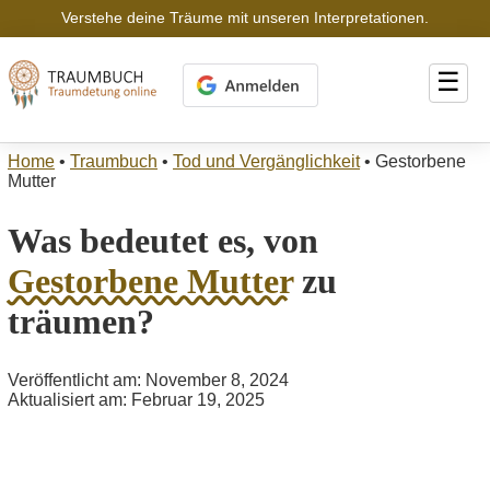
Verstehe deine Träume mit unseren Interpretationen.
☰
Home
•
Traumbuch
•
Tod und Vergänglichkeit
•
Gestorbene
Mutter
Was bedeutet es, von
Gestorbene Mutter
zu
träumen?
Veröffentlicht am: November 8, 2024
Aktualisiert am: Februar 19, 2025