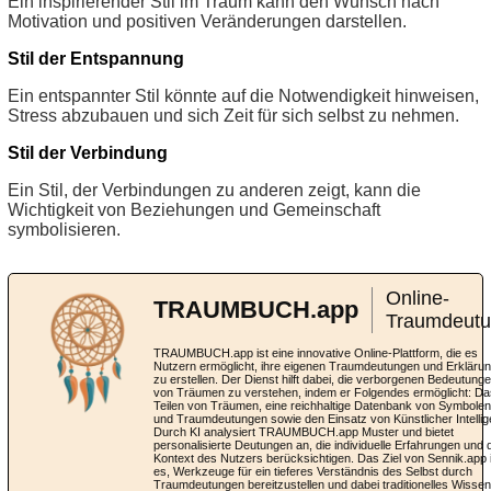
Ein inspirierender Stil im Traum kann den Wunsch nach
Motivation und positiven Veränderungen darstellen.
Stil der Entspannung
Ein entspannter Stil könnte auf die Notwendigkeit hinweisen,
Stress abzubauen und sich Zeit für sich selbst zu nehmen.
Stil der Verbindung
Ein Stil, der Verbindungen zu anderen zeigt, kann die
Wichtigkeit von Beziehungen und Gemeinschaft
symbolisieren.
Online-
TRAUMBUCH.app
Traumdeut
TRAUMBUCH.app ist eine innovative Online-Plattform, die es
Nutzern ermöglicht, ihre eigenen Traumdeutungen und Erkläru
zu erstellen. Der Dienst hilft dabei, die verborgenen Bedeutung
von Träumen zu verstehen, indem er Folgendes ermöglicht: Da
Teilen von Träumen, eine reichhaltige Datenbank von Symbolen
und Traumdeutungen sowie den Einsatz von Künstlicher Intellig
Durch KI analysiert TRAUMBUCH.app Muster und bietet
personalisierte Deutungen an, die individuelle Erfahrungen und 
Kontext des Nutzers berücksichtigen. Das Ziel von Sennik.app 
es, Werkzeuge für ein tieferes Verständnis des Selbst durch
Traumdeutungen bereitzustellen und dabei traditionelles Wissen