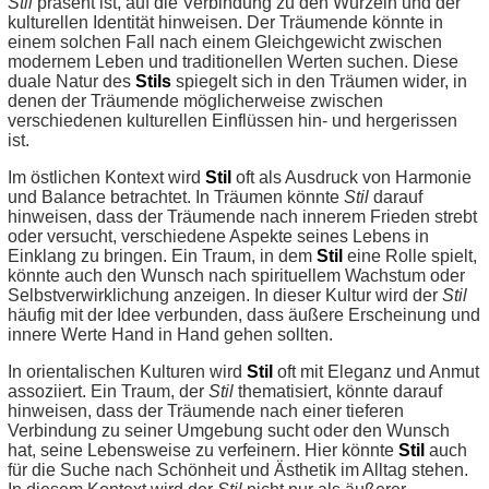
Stil
präsent ist, auf die Verbindung zu den Wurzeln und der
kulturellen Identität hinweisen. Der Träumende könnte in
einem solchen Fall nach einem Gleichgewicht zwischen
modernem Leben und traditionellen Werten suchen. Diese
duale Natur des
Stils
spiegelt sich in den Träumen wider, in
denen der Träumende möglicherweise zwischen
verschiedenen kulturellen Einflüssen hin- und hergerissen
ist.
Im östlichen Kontext wird
Stil
oft als Ausdruck von Harmonie
und Balance betrachtet. In Träumen könnte
Stil
darauf
hinweisen, dass der Träumende nach innerem Frieden strebt
oder versucht, verschiedene Aspekte seines Lebens in
Einklang zu bringen. Ein Traum, in dem
Stil
eine Rolle spielt,
könnte auch den Wunsch nach spirituellem Wachstum oder
Selbstverwirklichung anzeigen. In dieser Kultur wird der
Stil
häufig mit der Idee verbunden, dass äußere Erscheinung und
innere Werte Hand in Hand gehen sollten.
In orientalischen Kulturen wird
Stil
oft mit Eleganz und Anmut
assoziiert. Ein Traum, der
Stil
thematisiert, könnte darauf
hinweisen, dass der Träumende nach einer tieferen
Verbindung zu seiner Umgebung sucht oder den Wunsch
hat, seine Lebensweise zu verfeinern. Hier könnte
Stil
auch
für die Suche nach Schönheit und Ästhetik im Alltag stehen.