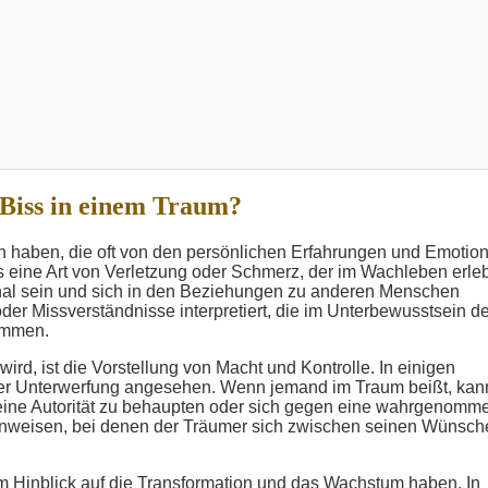
 Biss in einem Traum?
n haben, die oft von den persönlichen Erfahrungen und Emotio
s eine Art von Verletzung oder Schmerz, der im Wachleben erleb
nal sein und sich in den Beziehungen zu anderen Menschen
 oder Missverständnisse interpretiert, die im Unterbewusstsein d
ommen.
ird, ist die Vorstellung von Macht und Kontrolle. In einigen
der Unterwerfung angesehen. Wenn jemand im Traum beißt, kan
 seine Autorität zu behaupten oder sich gegen eine wahrgenomm
hinweisen, bei denen der Träumer sich zwischen seinen Wünsch
m Hinblick auf die Transformation und das Wachstum haben. In