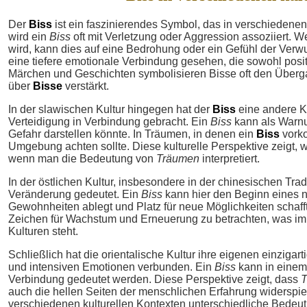
Der
Biss
ist ein faszinierendes Symbol, das in verschiedenen K
wird ein
Biss
oft mit Verletzung oder Aggression assoziiert.
wird, kann dies auf eine Bedrohung oder ein Gefühl der Verw
eine tiefere emotionale Verbindung gesehen, die sowohl posit
Märchen und Geschichten symbolisieren Bisse oft den Über
über
Bisse
verstärkt.
In der slawischen Kultur hingegen hat der
Biss
eine andere Ko
Verteidigung in Verbindung gebracht. Ein
Biss
kann als Warnu
Gefahr darstellen könnte. In Träumen, in denen ein
Biss
vorko
Umgebung achten sollte. Diese kulturelle Perspektive zeigt, wi
wenn man die Bedeutung von
Träumen
interpretiert.
In der östlichen Kultur, insbesondere in der chinesischen Trad
Veränderung gedeutet. Ein
Biss
kann hier den Beginn eines n
Gewohnheiten ablegt und Platz für neue Möglichkeiten schafft
Zeichen für Wachstum und Erneuerung zu betrachten, was im
Kulturen steht.
Schließlich hat die orientalische Kultur ihre eigenen einzigar
und intensiven Emotionen verbunden. Ein
Biss
kann in einem
Verbindung gedeutet werden. Diese Perspektive zeigt, dass
T
auch die hellen Seiten der menschlichen Erfahrung widerspie
verschiedenen kulturellen Kontexten unterschiedliche Bede