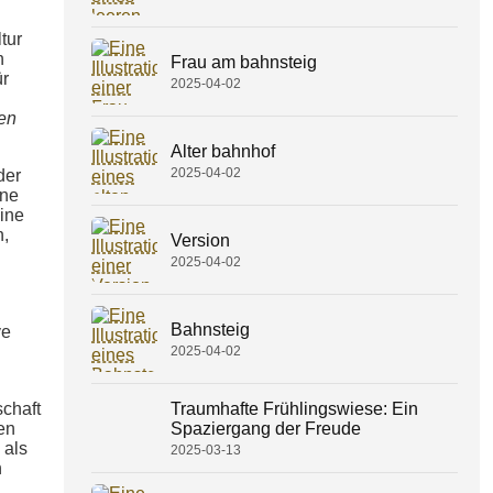
tur
n
Frau am bahnsteig
ür
2025-04-02
en
Alter bahnhof
2025-04-02
der
ine
ine
n,
Version
2025-04-02
Bahnsteig
ve
2025-04-02
Traumhafte Frühlingswiese: Ein
schaft
Spaziergang der Freude
en
 als
2025-03-13
n