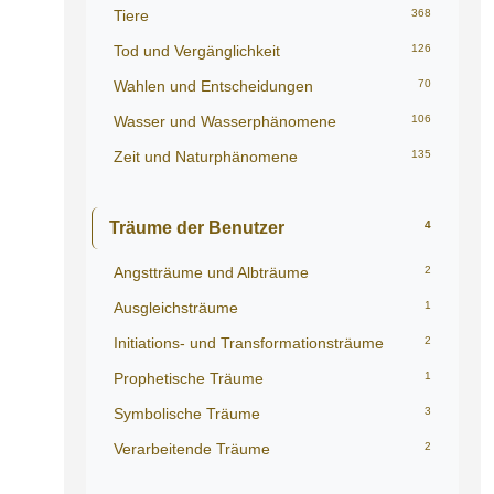
Tiere
368
Tod und Vergänglichkeit
126
Wahlen und Entscheidungen
70
Wasser und Wasserphänomene
106
Zeit und Naturphänomene
135
Träume der Benutzer
4
Angstträume und Albträume
2
Ausgleichsträume
1
Initiations- und Transformationsträume
2
Prophetische Träume
1
Symbolische Träume
3
Verarbeitende Träume
2