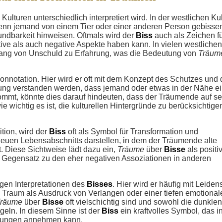
ulturen unterschiedlich interpretiert wird. In der westlichen Kul
 Wenn jemand von einem Tier oder einer anderen Person gebisse
undbarkeit hinweisen. Oftmals wird der
Biss
auch als Zeichen f
ive als auch negative Aspekte haben kann. In vielen westlichen
gang von Unschuld zu Erfahrung, was die Bedeutung von
Träum
nnotation. Hier wird er oft mit dem Konzept des Schutzes und 
ng verstanden werden, dass jemand oder etwas in der Nähe e
mmt, könnte dies darauf hindeuten, dass der Träumende auf se
e wichtig es ist, die kulturellen Hintergründe zu berücksichtige
ition, wird der
Biss
oft als Symbol für Transformation und
euen Lebensabschnitts darstellen, in dem der Träumende alte
. Diese Sichtweise lädt dazu ein,
Träume
über
Bisse
als positi
 Gegensatz zu den eher negativen Assoziationen in anderen
tigen Interpretationen des
Bisses
. Hier wird er häufig mit Leiden
 Traum als Ausdruck von Verlangen oder einer tiefen emotional
räume
über
Bisse
oft vielschichtig sind und sowohl die dunklen
geln. In diesem Sinne ist der
Biss
ein kraftvolles Symbol, das i
utungen annehmen kann.