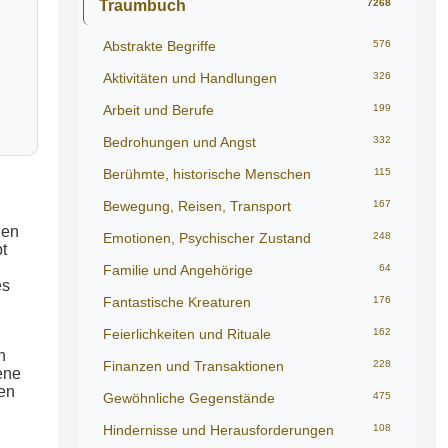
Traumbuch
7268
Abstrakte Begriffe
576
Aktivitäten und Handlungen
326
Arbeit und Berufe
199
Bedrohungen und Angst
332
Berühmte, historische Menschen
115
Bewegung, Reisen, Transport
167
nen
Emotionen, Psychischer Zustand
248
t
Familie und Angehörige
64
es
Fantastische Kreaturen
176
Feierlichkeiten und Rituale
162
n
Finanzen und Transaktionen
228
ene
en
Gewöhnliche Gegenstände
475
Hindernisse und Herausforderungen
108