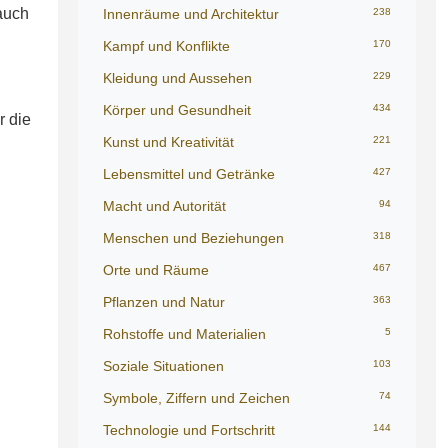
auch
Innenräume und Architektur
238
Kampf und Konflikte
170
Kleidung und Aussehen
229
Körper und Gesundheit
434
r die
Kunst und Kreativität
221
Lebensmittel und Getränke
427
Macht und Autorität
94
Menschen und Beziehungen
318
Orte und Räume
467
Pflanzen und Natur
363
Rohstoffe und Materialien
5
Soziale Situationen
103
Symbole, Ziffern und Zeichen
74
Technologie und Fortschritt
144