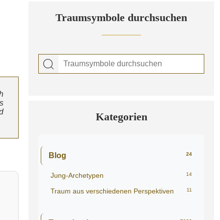
Traumsymbole durchsuchen
h
s
d
Kategorien
Blog
24
Jung-Archetypen
14
Traum aus verschiedenen Perspektiven
11