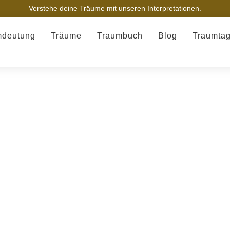
Verstehe deine Träume mit unseren Interpretationen.
mdeutung
Träume
Traumbuch
Blog
Traumta