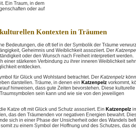
t. Ein Traum, in dem
genschaften oder auf
 kulturellen Kontexten in Träumen
he Bedeutungen, die oft tief in der Symbolik der Träume verwurz
hängigkeit, Geheimnis und Weiblichkeit assoziiert. Der
Katzenpe
tändigkeit oder den Wunsch nach Freiheit interpretiert werden.
h einer stärkeren Verbindung zu ihrer inneren Weiblichkeit seh
lichkeit entdecken.
 Symbol für Glück und Wohlstand betrachtet. Der
Katzenpelz
könn
eben darstellen. Träume, in denen ein
Katzenpelz
vorkommt, k
rauf hinweisen, dass gute Zeiten bevorstehen. Diese kulturelle
 Traumsymbolen sein kann und wie sie von den jeweiligen
die Katze oft mit Glück und Schutz assoziiert. Ein
Katzenpelz
i
erden, das den Träumenden vor negativen Energien bewahrt. Die
nde sich in einer Phase der Unsicherheit oder des Wandels bef
 somit zu einem Symbol der Hoffnung und des Schutzes, das d