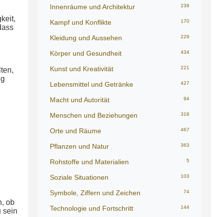
Innenräume und Architektur
238
keit,
Kampf und Konflikte
170
dass
Kleidung und Aussehen
229
Körper und Gesundheit
434
Kunst und Kreativität
221
ten,
ng
Lebensmittel und Getränke
427
Macht und Autorität
94
Menschen und Beziehungen
318
Orte und Räume
467
Pflanzen und Natur
363
Rohstoffe und Materialien
5
Soziale Situationen
103
Symbole, Ziffern und Zeichen
74
n, ob
Technologie und Fortschritt
144
 sein