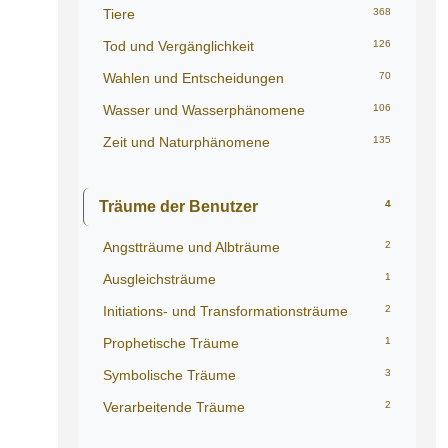
Tiere
368
Tod und Vergänglichkeit
126
Wahlen und Entscheidungen
70
Wasser und Wasserphänomene
106
Zeit und Naturphänomene
135
Träume der Benutzer
4
Angstträume und Albträume
2
Ausgleichsträume
1
Initiations- und Transformationsträume
2
Prophetische Träume
1
Symbolische Träume
3
Verarbeitende Träume
2