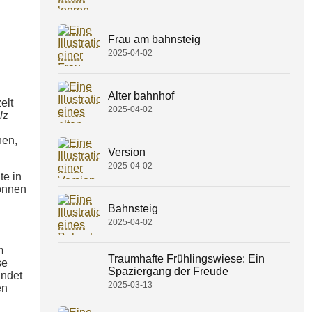
Frau am bahnsteig
2025-04-02
Alter bahnhof
elt
2025-04-02
lz
nen,
Version
2025-04-02
te in
önnen
Bahnsteig
2025-04-02
m
Traumhafte Frühlingswiese: Ein
se
Spaziergang der Freude
indet
2025-03-13
en