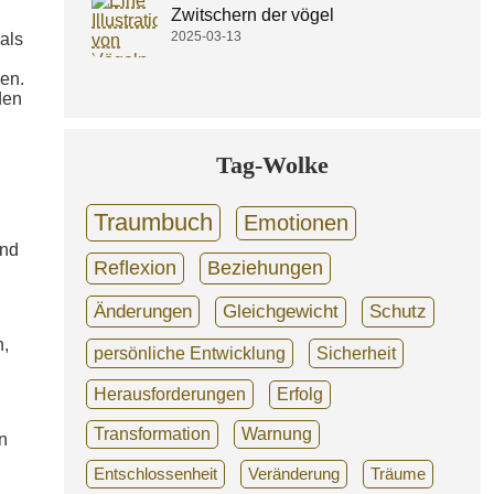
Zwitschern der vögel
2025-03-13
als
en.
den
Tag-Wolke
Traumbuch
Emotionen
und
Reflexion
Beziehungen
Änderungen
Gleichgewicht
Schutz
n,
persönliche Entwicklung
Sicherheit
Herausforderungen
Erfolg
Transformation
Warnung
n
Entschlossenheit
Veränderung
Träume