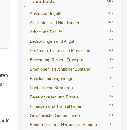
Traumbuch
7268
Abstrakte Begriffe
576
Aktivitäten und Handlungen
326
Arbeit und Berufe
199
Bedrohungen und Angst
332
Berühmte, historische Menschen
115
Bewegung, Reisen, Transport
167
Emotionen, Psychischer Zustand
248
eren
Familie und Angehörige
64
ur
Fantastische Kreaturen
176
Feierlichkeiten und Rituale
162
Finanzen und Transaktionen
228
Gewöhnliche Gegenstände
475
ur für
Hindernisse und Herausforderungen
108