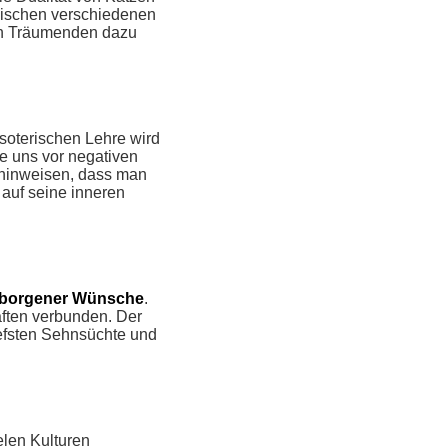
wischen verschiedenen
den Träumenden dazu
 esoterischen Lehre wird
e uns vor negativen
 hinweisen, dass man
auf seine inneren
erborgener Wünsche
.
ften verbunden. Der
efsten Sehnsüchte und
ielen Kulturen