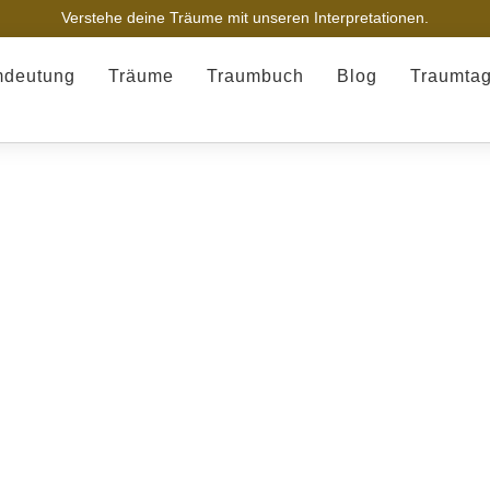
Verstehe deine Träume mit unseren Interpretationen.
mdeutung
Träume
Traumbuch
Blog
Traumta