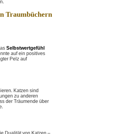
n.
in Traumbüchern
das
Selbstwertgefühl
nte auf ein positives
gter Pelz auf
ieren. Katzen sind
ndungen zu anderen
ass der Träumende über
e.
e Dualität von Katzen –