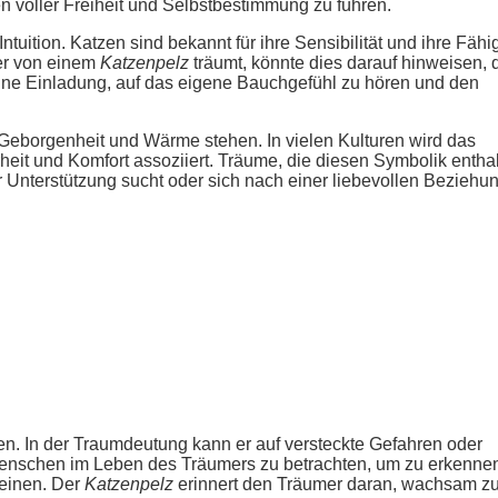
n voller Freiheit und Selbstbestimmung zu führen.
ntuition. Katzen sind bekannt für ihre Sensibilität und ihre Fähig
r von einem
Katzenpelz
träumt, könnte dies darauf hinweisen, 
t eine Einladung, auf das eigene Bauchgefühl zu hören und den
Geborgenheit und Wärme stehen. In vielen Kulturen wird das
eit und Komfort assoziiert. Träume, die diesen Symbolik enthal
Unterstützung sucht oder sich nach einer liebevollen Beziehu
n. In der Traumdeutung kann er auf versteckte Gefahren oder
 Menschen im Leben des Träumers zu betrachten, um zu erkenne
heinen. Der
Katzenpelz
erinnert den Träumer daran, wachsam zu