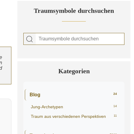
Traumsymbole durchsuchen
e
n
d
Kategorien
Blog
24
Jung-Archetypen
14
Traum aus verschiedenen Perspektiven
11